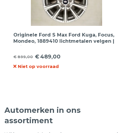
Originele Ford S Max Ford Kuga, Focus,
Mondeo, 1889410 lichtmetalen velgen |
17 inch
€
489,00
€
899,00
Oorspronkelijke
Huidige
Niet op voorraad
prijs
prijs
was:
is:
€899,00.
€489,00.
Automerken in ons
assortiment