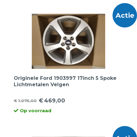
€795,00.
€299,00.
Actie
Originele Ford 1903997 17inch 5 Spoke
Lichtmetalen Velgen
€
469,00
€
1.075,00
Oorspronkelijke
Huidige
Op voorraad
prijs
prijs
was:
is:
€1.075,00.
€469,00.