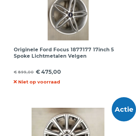
Originele Ford Focus 1877177 17inch 5
Spoke Lichtmetalen Velgen
€
475,00
€
899,00
Oorspronkelijke
Huidige
Niet op voorraad
prijs
prijs
was:
is:
€899,00.
€475,00.
Actie