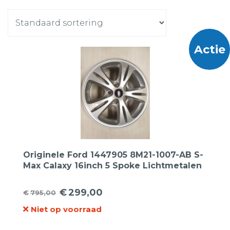
Actie
Originele Ford 1447905 8M21-1007-AB S-
Max Calaxy 16inch 5 Spoke Lichtmetalen
Velgen
€
299,00
€
795,00
Oorspronkelijke
Huidige
Niet op voorraad
prijs
prijs
was:
is: