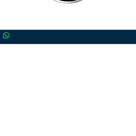
Klantbeoordelingen
Klantenservice
Bandenmaat
Snelheidsindex
Advies op maat
Onze voordelen
Waar moet je op letten?
Lichtmetalen velgen