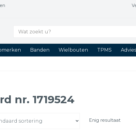
gen
V
Zoek
naar:
tomerken
Banden
Wielbouten
TPMS
Advie
rd nr. 1719524
Enig resultaat