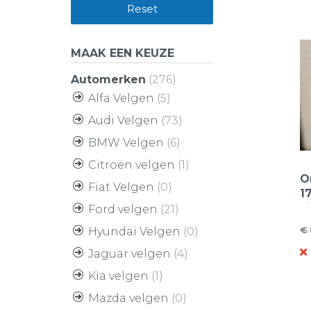
Reset
MAAK EEN KEUZE
Automerken
(276)
Alfa Velgen
(5)
Audi Velgen
(73)
BMW Velgen
(6)
Citroën velgen
(1)
O
Fiat Velgen
(0)
1
L
Ford velgen
(21)
€
Hyundai Velgen
(0)
O
H
Jaguar velgen
(4)
pr
pr
w
is
Kia velgen
(1)
€
€
Mazda velgen
(0)