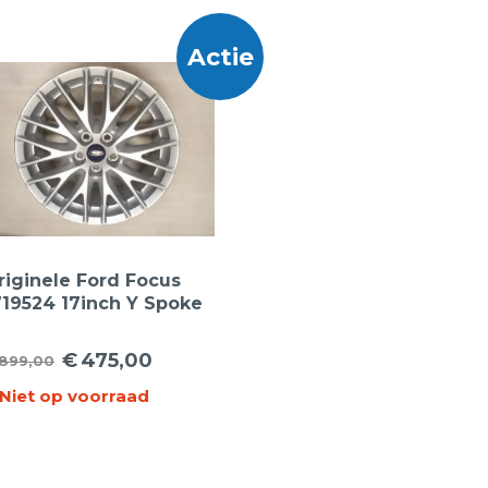
Actie
riginele Ford Focus
719524 17inch Y Spoke
ichtmetalen Velgen
€
475,00
899,00
orspronkelijke
uidige
Niet op voorraad
ijs
ijs
as:
:
899,00.
475,00.