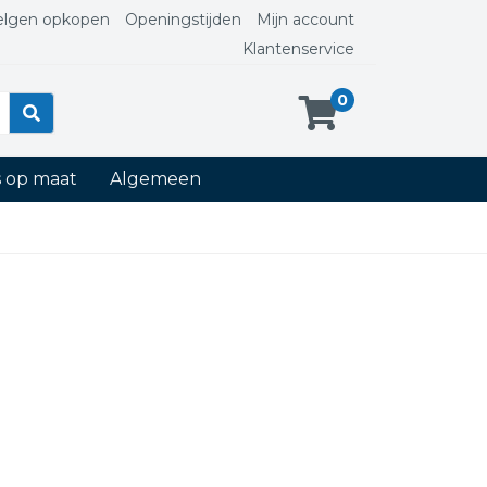
elgen opkopen
Openingstijden
Mijn account
Klantenservice
0
s op maat
Algemeen