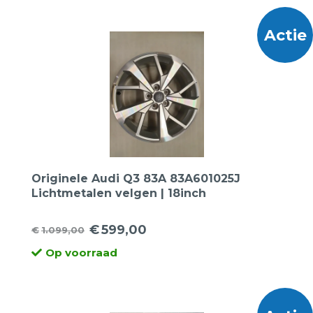
€999,00.
€499,00.
Actie
Originele Audi Q3 83A 83A601025J
Lichtmetalen velgen | 18inch
€
599,00
€
1.099,00
Oorspronkelijke
Huidige
Op voorraad
prijs
prijs
was:
is:
€1.099,00.
€599,00.