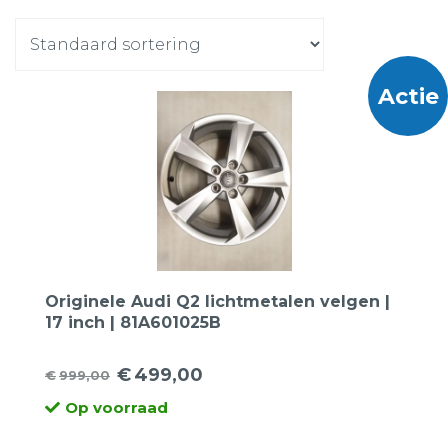
Actie
Originele Audi Q2 lichtmetalen velgen |
17 inch | 81A601025B
€
499,00
€
999,00
Oorspronkelijke
Huidige
Op voorraad
prijs
prijs
was:
is: