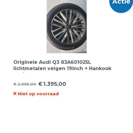
Actie
Originele Audi Q3 83A601025L
lichtmetalen velgen 19inch + Hankook
235/50R19 99V K117 S1 Evo-2 AO
€
1.395,00
€
2.995,00
Oorspronkelijke
Huidige
Niet op voorraad
prijs
prijs
was:
is:
€2.995,00.
€1.395,00.