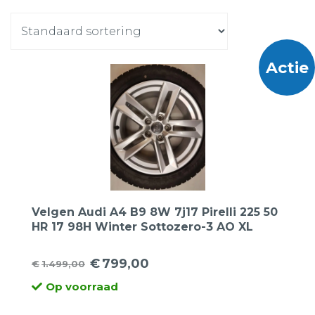
Actie
Velgen Audi A4 B9 8W 7j17 Pirelli 225 50
HR 17 98H Winter Sottozero-3 AO XL
€
799,00
€
1.499,00
Oorspronkelijke
Huidige
Op voorraad
prijs
prijs
was:
is: