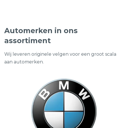
€1.499,00.
€799,00.
Automerken in ons
assortiment
Wij leveren originele velgen voor een groot scala
aan automerken.