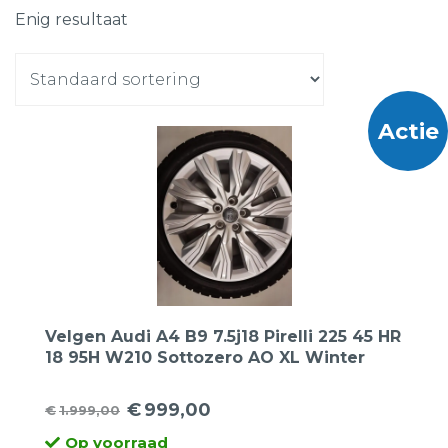
Enig resultaat
Actie
Velgen Audi A4 B9 7.5j18 Pirelli 225 45 HR
18 95H W210 Sottozero AO XL Winter
€
999,00
€
1.999,00
Oorspronkelijke
Huidige
Op voorraad