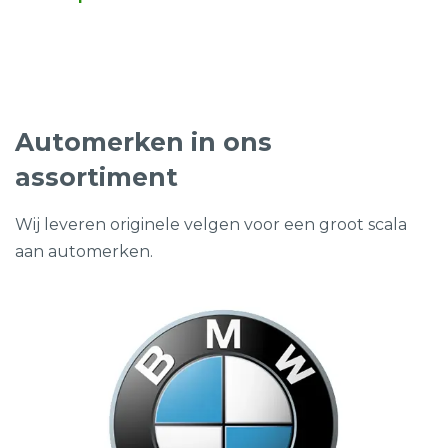
prijs
prijs
was:
is:
€1.999,00.
€999,00.
Automerken in ons
assortiment
Wij leveren originele velgen voor een groot scala
aan automerken.