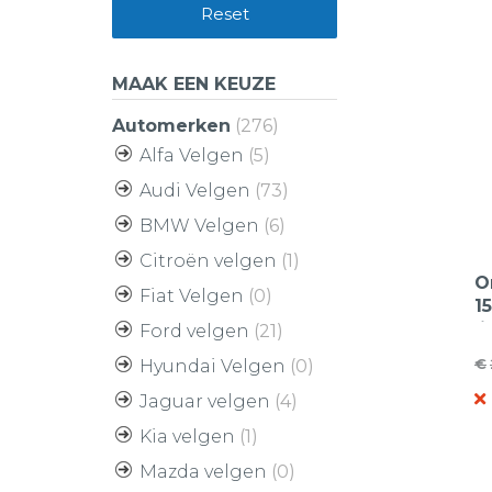
Reset
MAAK EEN KEUZE
Automerken
(276)
Alfa Velgen
(5)
Audi Velgen
(73)
BMW Velgen
(6)
Citroën velgen
(1)
O
Fiat Velgen
(0)
1
l
Ford velgen
(21)
€
Hyundai Velgen
(0)
O
H
Jaguar velgen
(4)
pr
pr
w
is
Kia velgen
(1)
€
€
Mazda velgen
(0)