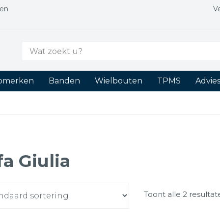
gen
V
Zoek
naar:
tomerken
Banden
Wielbouten
TPMS
Advie
fa Giulia
Toont alle 2 resulta