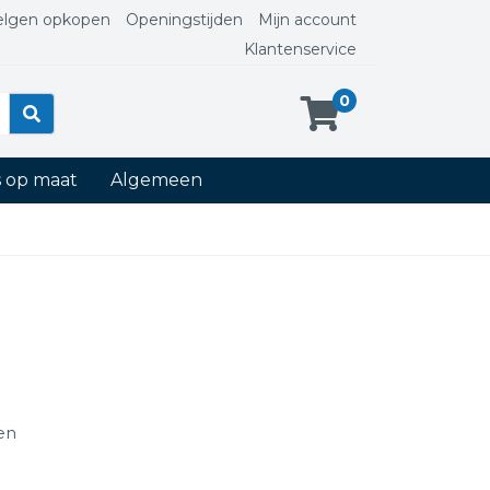
elgen opkopen
Openingstijden
Mijn account
Klantenservice
0
s op maat
Algemeen
ten