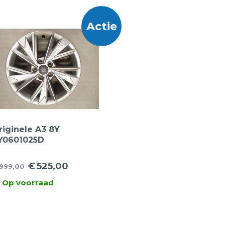
Actie
riginele A3 8Y
Y0601025D
ichtmetalen velgen | 17
nch
€
525,00
999,00
orspronkelijke
uidige
Op voorraad
ijs
ijs
as:
:
999,00.
525,00.