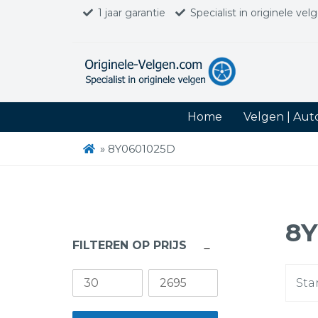
1 jaar garantie
Specialist in originele vel
Home
Velgen | Au
»
8Y0601025D
8Y
FILTEREN OP PRIJS