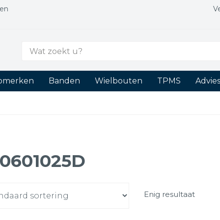
gen
V
Zoek
naar:
tomerken
Banden
Wielbouten
TPMS
Advie
0601025D
Enig resultaat