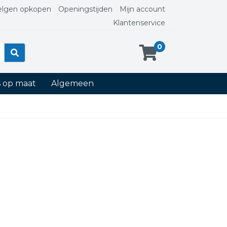
elgen opkopen
Openingstijden
Mijn account
Klantenservice
0
s op maat
Algemeen