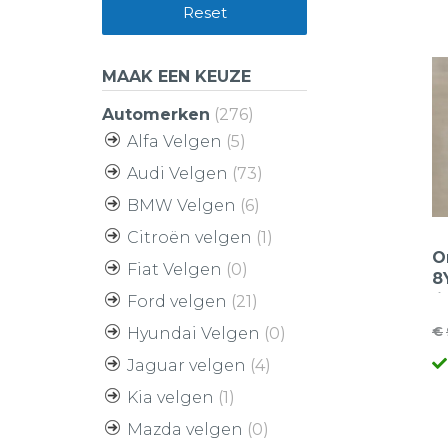
Reset
MAAK EEN KEUZE
Automerken
(276)
Alfa Velgen
(5)
Audi Velgen
(73)
BMW Velgen
(6)
Citroën velgen
(1)
O
Fiat Velgen
(0)
8
l
Ford velgen
(21)
i
€
Hyundai Velgen
(0)
O
H
Jaguar velgen
(4)
pr
pr
w
is
Kia velgen
(1)
€
€
Mazda velgen
(0)