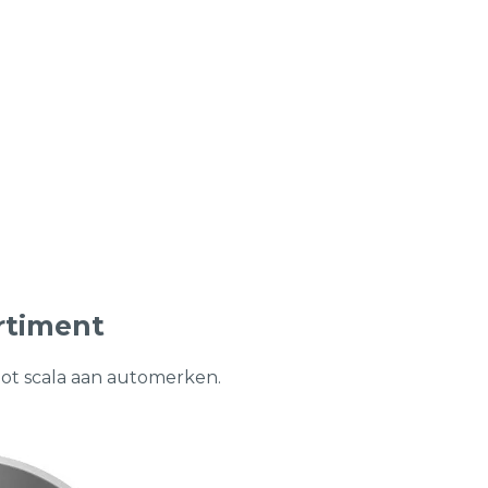
rtiment
oot scala aan automerken.