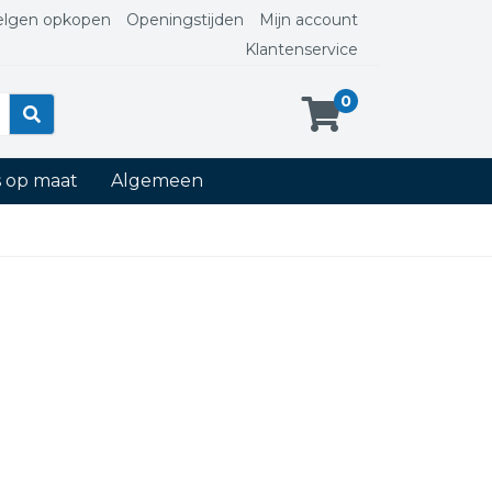
elgen opkopen
Openingstijden
Mijn account
Klantenservice
0
s op maat
Algemeen