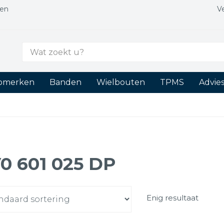
gen
V
Zoek
naar:
tomerken
Banden
Wielbouten
TPMS
Advie
0 601 025 DP
Enig resultaat