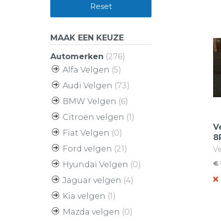
Reset
MAAK EEN KEUZE
Automerken
(276)
Alfa Velgen
(5)
Audi Velgen
(73)
BMW Velgen
(6)
Citroën velgen
(1)
V
Fiat Velgen
(0)
8
4
Ford velgen
(21)
Ve
Co
€
Hyundai Velgen
(0)
O
H
Jaguar velgen
(4)
pr
pr
w
is
Kia velgen
(1)
€
€
Mazda velgen
(0)