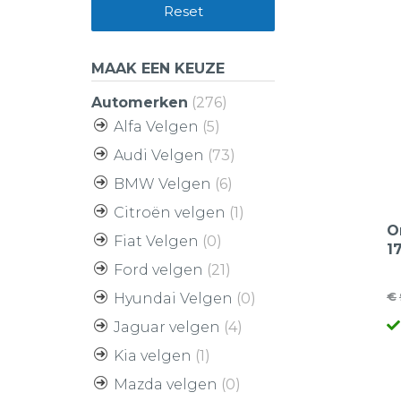
Reset
MAAK EEN KEUZE
Automerken
(276)
Alfa Velgen
(5)
Audi Velgen
(73)
BMW Velgen
(6)
Citroën velgen
(1)
O
Fiat Velgen
(0)
1
5
Ford velgen
(21)
V
€
Hyundai Velgen
(0)
O
H
Jaguar velgen
(4)
pr
pr
w
is
Kia velgen
(1)
€
€
Mazda velgen
(0)