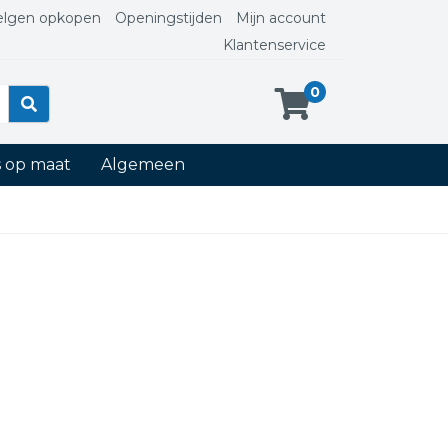
elgen opkopen
Openingstijden
Mijn account
Klantenservice
0
s op maat
Algemeen