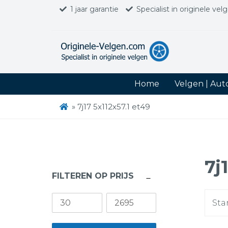
1 jaar garantie
Specialist in originele vel
Home
Velgen | Au
»
7j17 5x112x57.1 et49
7j
FILTEREN OP PRIJS