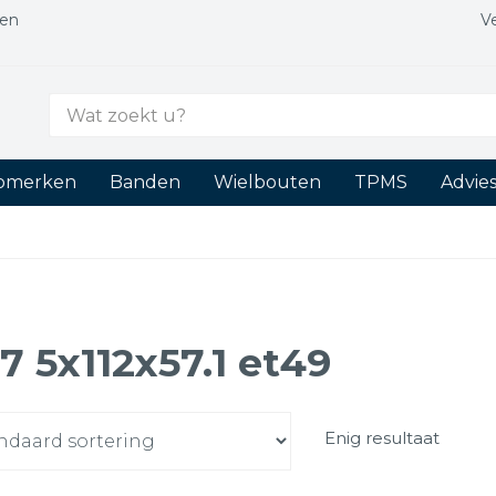
gen
V
Zoek
naar:
tomerken
Banden
Wielbouten
TPMS
Advie
17 5x112x57.1 et49
Enig resultaat