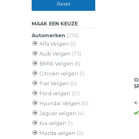
Reset
MAAK EEN KEUZE
Automerken
(276)
Alfa Velgen
(5)
Audi Velgen
(73)
BMW Velgen
(6)
Citroën velgen
(1)
O
Fiat Velgen
(0)
5
v
Ford velgen
(21)
€
Hyundai Velgen
(0)
O
H
Jaguar velgen
(4)
pr
pr
w
is
Kia velgen
(1)
€
€
Mazda velgen
(0)