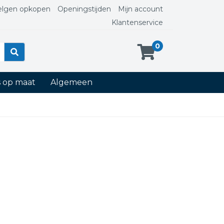
elgen opkopen
Openingstijden
Mijn account
Klantenservice
0
s op maat
Algemeen