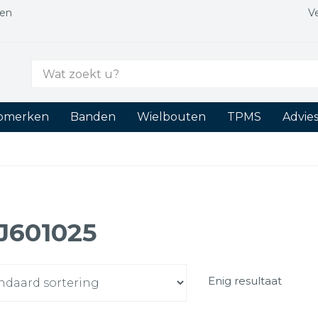
gen
V
Zoek
naar:
tomerken
Banden
Wielbouten
TPMS
Advie
J601025
Enig resultaat