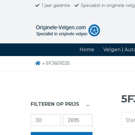
1 jaar garantie
Specialist in originele vel
Home
Velgen | Au
»
5FJ601025
5F
FILTEREN OP PRIJS