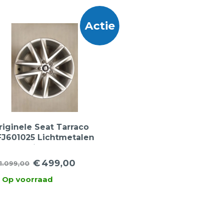
Actie
riginele Seat Tarraco
FJ601025 Lichtmetalen
elgen 17inch
€
499,00
1.099,00
orspronkelijke
uidige
Op voorraad
ijs
ijs
as:
:
1.099,00.
499,00.