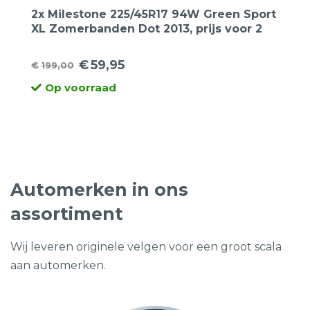
2x Milestone 225/45R17 94W Green Sport
XL Zomerbanden Dot 2013, prijs voor 2
banden.
€
59,95
€
199,00
Oorspronkelijke
Huidige
Op voorraad
prijs
prijs
was:
is:
€199,00.
€59,95.
Automerken in ons
assortiment
Wij leveren originele velgen voor een groot scala
aan automerken.