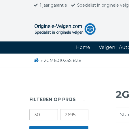
1 jaar garantie
Specialist in originele vel
Home
Velgen | Au
»
2GM601025S 8Z8
2G
FILTEREN OP PRIJS