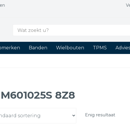
gen
V
Zoek
naar:
tomerken
Banden
Wielbouten
TPMS
Advie
M601025S 8Z8
Enig resultaat