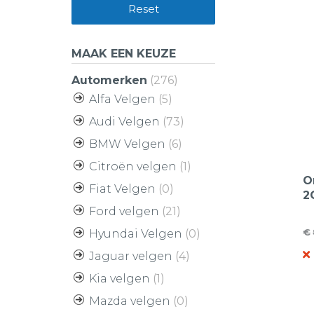
Reset
MAAK EEN KEUZE
Automerken
(276)
Alfa Velgen
(5)
Audi Velgen
(73)
BMW Velgen
(6)
Citroën velgen
(1)
O
Fiat Velgen
(0)
2
B
Ford velgen
(21)
L
€
Hyundai Velgen
(0)
O
H
Jaguar velgen
(4)
pr
pr
w
is
Kia velgen
(1)
€
€
Mazda velgen
(0)