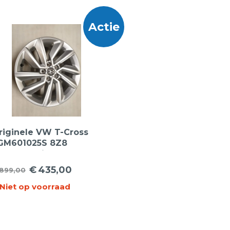
Actie
riginele VW T-Cross
GM601025S 8Z8
elmont 16inch
ichtmetalen Velgen
€
435,00
899,00
orspronkelijke
uidige
Niet op voorraad
ijs
ijs
as:
:
899,00.
435,00.