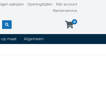
elgen opkopen
Openingstijden
Mijn account
Klantenservice
0
s op maat
Algemeen