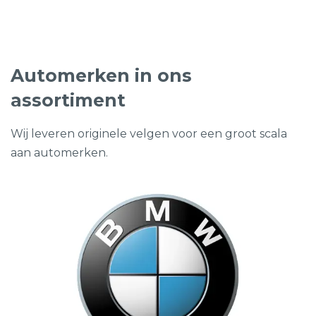
€395,00.
€152,50.
Automerken in ons
assortiment
Wij leveren originele velgen voor een groot scala
aan automerken.