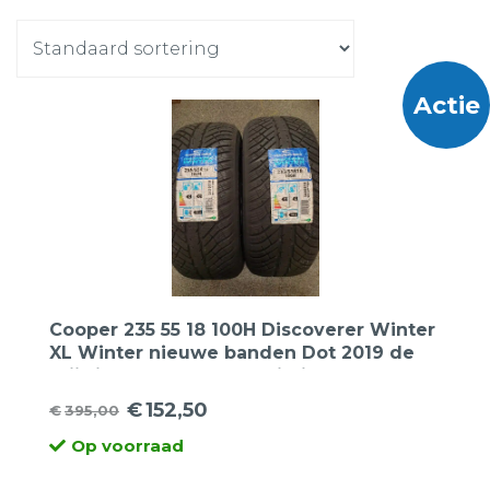
Actie
Cooper 235 55 18 100H Discoverer Winter
XL Winter nieuwe banden Dot 2019 de
prijs is per 2 stuks. Opruiming
€
152,50
€
395,00
Oorspronkelijke
Huidige
Op voorraad
prijs
prijs
was:
is: