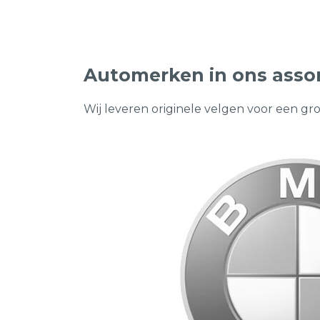
€1.499,00.
€569,00.
€2
€1
Automerken in ons asso
Wij leveren originele velgen voor een gr