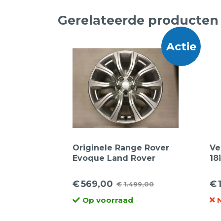
Gerelateerde producten
Actie
Originele Range Rover
Ve
Evoque Land Rover
18
Discovery Sport EJ32-
23
1007-AA lichtmetalen
Wi
€
569,00
€
€
1.499,00
Oorspronkelijke
Huidige
velgen 18 inch
Oo
Hu
Op voorraad
prijs
prijs
pr
pr
was:
is:
wa
is: