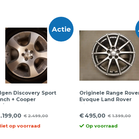
Actie
lgen Discovery Sport
Originele Range Rove
inch + Cooper
Evoque Land Rover
5/60HR18 Discoverer
Discovery Sport BJ32-
nter XL
1007-AE lichtmetalen
1.199,00
€
495,00
€
2.499,00
€
1.399,00
rspronkelijke
idige
Oorspronkelijke
Huidige
velgen 17 inch
Niet op voorraad
Op voorraad
ijs
ijs
prijs
prijs
s:
was:
is: