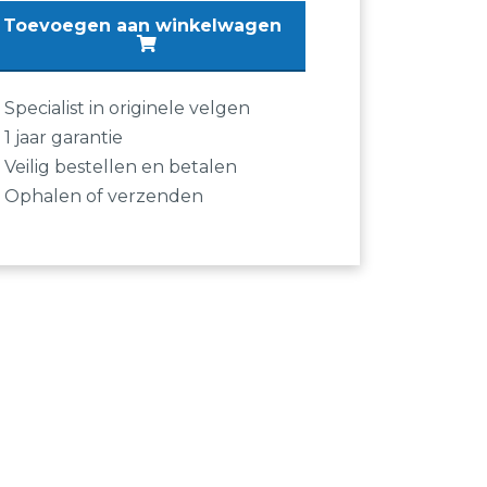
Toevoegen aan winkelwagen
"
ntinental
5
Specialist in originele velgen
1 jaar garantie
R
Veilig bestellen en betalen
Ophalen of verzenden
7H
4
ntact
ntal