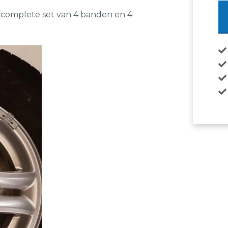
2
en complete set van 4 banden en 4
16
Co
21
75
H
16
10
4x
Co
aa