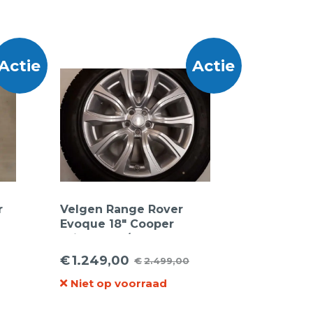
Actie
Actie
r
Velgen Range Rover
Evoque 18″ Cooper
Winter 235/60R18 107H
Discoverer Winter XL
€
1.249,00
€
2.499,00
Oorspronkelijke
Huidige
Niet op voorraad
prijs
prijs
was:
is: