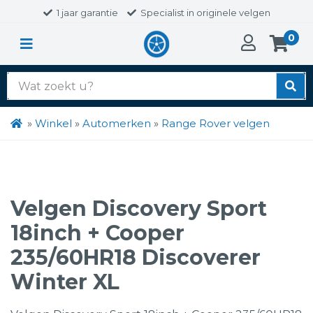
1 jaar garantie
Specialist in originele velgen
0
Zoek
naar:
»
Winkel
»
Automerken
»
Range Rover velgen
Velgen Discovery Sport
18inch + Cooper
235/60HR18 Discoverer
Winter XL