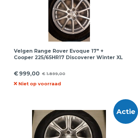
Velgen Range Rover Evoque 17″ +
Cooper 225/65HR17 Discoverer Winter XL
€
999,00
€
1.899,00
Oorspronkelijke
Huidige
Niet op voorraad
prijs
prijs
was:
is:
€1.899,00.
€999,00.
Actie