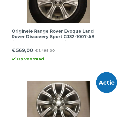
Originele Range Rover Evoque Land
Rover Discovery Sport GJ32-1007-AB
lichtmetalen velgen 18 inch
€
569,00
€
1.499,00
Oorspronkelijke
Huidige
Op voorraad
prijs
prijs
was:
is:
€1.499,00.
€569,00.
Actie