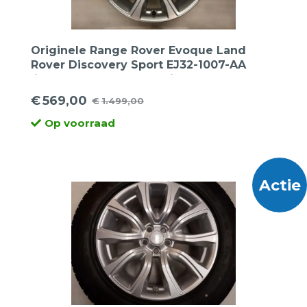
Originele Range Rover Evoque Land
Rover Discovery Sport EJ32-1007-AA
lichtmetalen velgen 18 inch
€
569,00
€
1.499,00
Oorspronkelijke
Huidige
Op voorraad
prijs
prijs
was:
is:
€1.499,00.
€569,00.
Actie