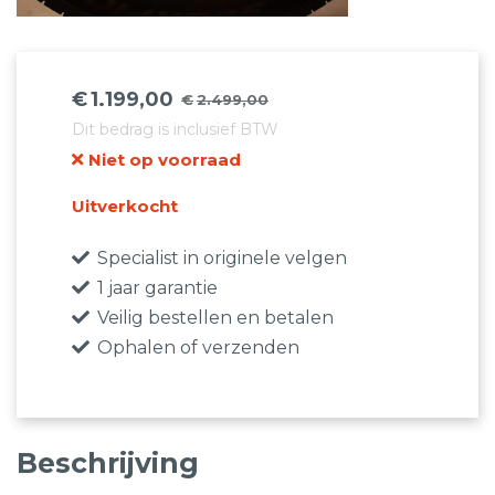
€
1.199,00
€
2.499,00
Oorspronkelijke
Huidige
Dit bedrag is inclusief BTW
prijs
prijs
Niet op voorraad
was:
is:
€2.499,00.
€1.199,00.
Uitverkocht
Specialist in originele velgen
1 jaar garantie
Veilig bestellen en betalen
Ophalen of verzenden
Beschrijving