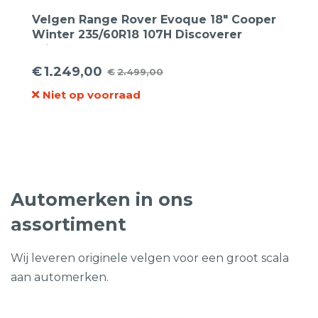
Velgen Range Rover Evoque 18″ Cooper
Winter 235/60R18 107H Discoverer
Winter XL
€
1.249,00
€
2.499,00
Oorspronkelijke
Huidige
Niet op voorraad
prijs
prijs
was:
is:
€2.499,00.
€1.249,00.
Automerken in ons
assortiment
Wij leveren originele velgen voor een groot scala
aan automerken.