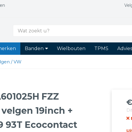
gen
Vel
Zoek
naar:
merken
Banden
Wielbouten
TPMS
Advie
lgen / VW
A601025H FZZ
O
H
velgen 19inch +
Di
p
p
w
is
9 93T Ecocontact
€
€
Ui