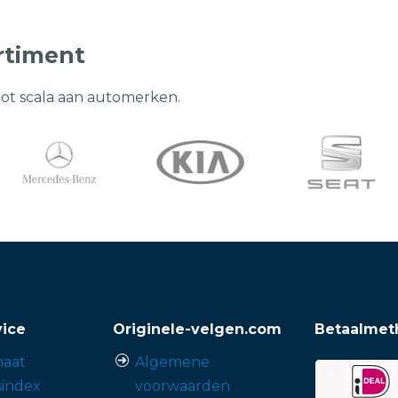
rtiment
oot scala aan automerken.
vice
Originele-velgen.com
Betaalmet
aat
Algemene
sindex
voorwaarden