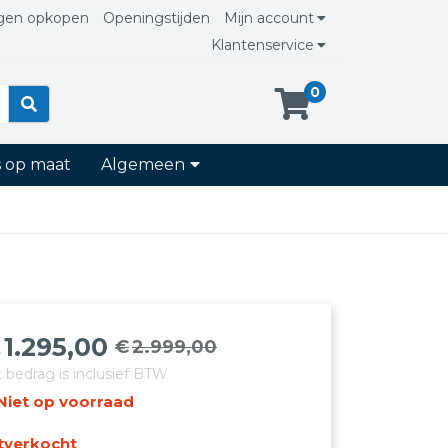
gen opkopen
Openingstijden
Mijn account
Klantenservice
0
s op maat
Algemeen
€
1.295,00
€
2.999,00
orspronkelijke
uidige
t bedrag is inclusief BTW
rijs
rijs
Niet op voorraad
as:
:
2.999,00.
1.295,00.
tverkocht