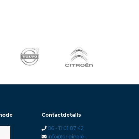
hode
Contactdetails
06 - 11 01 87 42
info@originele-