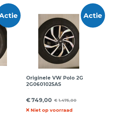
Actie
Actie
Originele VW Polo 2G
2G0601025AS
6
lichtmetalen velgen 15
inch + Kumho
€
749,00
€
1.475,00
Oorspronkelijke
Huidige
zomerbanden
Niet op voorraad
prijs
prijs
was:
is:
€1.475,00.
€749,00.