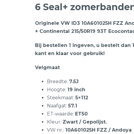
6 Seal+ zomerbande
Originele VW ID3 10A601025H FZZ And
+ Continental 215/50R19 93T Ecoconta
Bij bestellen 1 ingeven, u bestelt dan
kant en klaar voor gebruik!
Velgmaat
Breedte:
7.5J
Hoogte:
19 inch
Steekmaat:
5×112
Naafgat:
57.1
ET-waarde:
ET50
Kleur:
Zwart / Gepolijst.
VW nr.:
10A601025H FZZ / Andoya