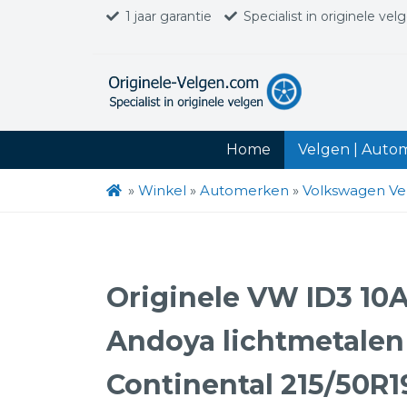
1 jaar garantie
Specialist in originele vel
Home
Velgen | Auto
»
Winkel
»
Automerken
»
Volkswagen Ve
Originele VW ID3 10
Andoya lichtmetalen 
Continental 215/50R1