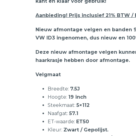
kant en klaar voor gebruik!
Aanbieding! Prijs inclusief 21% BTW / F
Nieuw afmontage velgen en banden 9
VW ID3 ingenomen, dus nieuw en 100%
Deze nieuw afmontage velgen kunnen 
haarkrasje hebben door afmontage.
Velgmaat
Breedte:
7.5J
Hoogte:
19 inch
Steekmaat:
5×112
Naafgat:
57.1
ET-waarde:
ET50
Kleur:
Zwart / Gepolijst.