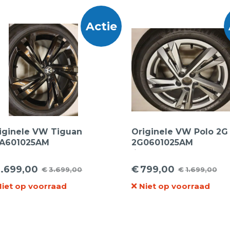
Actie
iginele VW Tiguan
Originele VW Polo 2G
A601025AM
2G0601025AM
chtmetalen Velgen
lichtmetalen velgen 1
inch + Pirelli 255 45 19
inch + Goodyear
1.699,00
€
799,00
€
3.699,00
€
1.699,00
rspronkelijke
idige
0V Seal Inside
Oorspronkelijke
Huidige
zomerbanden
merbanden
Niet op voorraad
Niet op voorraad
ijs
ijs
prijs
prijs
s:
was:
is:
.699,00.
.699,00.
€1.699,00.
€799,00.