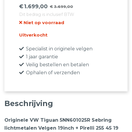
€
1.699,00
€
3.699,00
Oorspronkelijke
Huidige
Dit bedrag is inclusief BTW
prijs
prijs
Niet op voorraad
was:
is:
€3.699,00.
€1.699,00.
Uitverkocht
Specialist in originele velgen
1 jaar garantie
Veilig bestellen en betalen
Ophalen of verzenden
Beschrijving
Originele VW Tiguan 5NN601025R Sebring
lichtmetalen Velgen 19inch + Pirelli 255 45 19