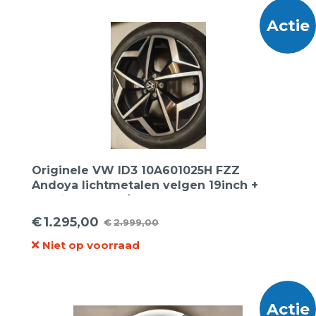
Actie
Originele VW ID3 10A601025H FZZ
Andoya lichtmetalen velgen 19inch +
Continental 215/50R19 93T Ecocontact 6
Seal+ zomerbanden
€
1.295,00
€
2.999,00
Oorspronkelijke
Huidige
Niet op voorraad
prijs
prijs
was:
is:
€2.999,00.
€1.295,00.
Actie