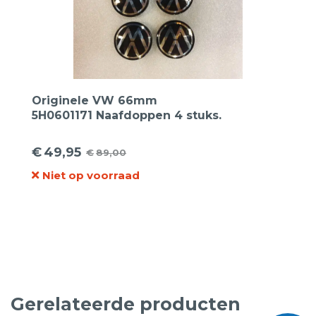
Originele VW 66mm
5H0601171 Naafdoppen 4 stuks.
€
49,95
€
89,00
Oorspronkelijke
Huidige
Niet op voorraad
prijs
prijs
was:
is:
€89,00.
€49,95.
Gerelateerde producten