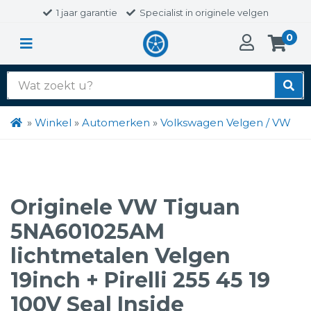
1 jaar garantie
Specialist in originele velgen
0
Zoek
naar:
»
Winkel
»
Automerken
»
Volkswagen Velgen / VW
Originele VW Tiguan
5NA601025AM
lichtmetalen Velgen
19inch + Pirelli 255 45 19
100V Seal Inside