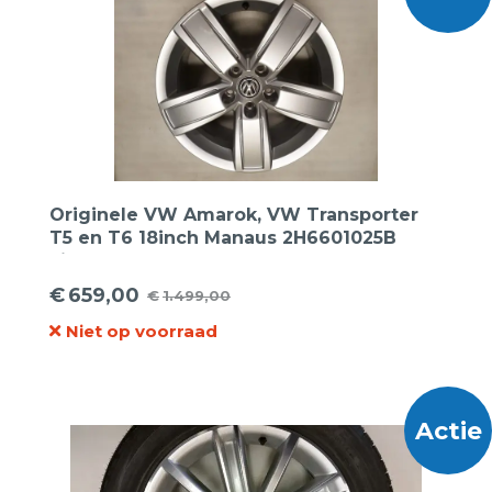
Originele VW Amarok, VW Transporter
T5 en T6 18inch Manaus 2H6601025B
Lichtmetalen Velgen
€
659,00
€
1.499,00
Oorspronkelijke
Huidige
Niet op voorraad
prijs
prijs
was:
is:
€1.499,00.
€659,00.
Actie