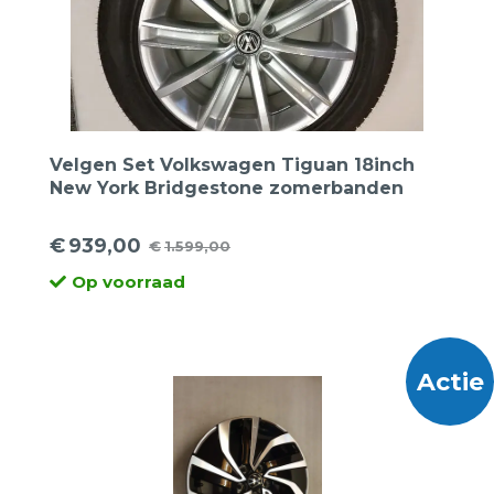
Velgen Set Volkswagen Tiguan 18inch
New York Bridgestone zomerbanden
€
939,00
€
1.599,00
Oorspronkelijke
Huidige
Op voorraad
prijs
prijs
was:
is:
€1.599,00.
€939,00.
Actie