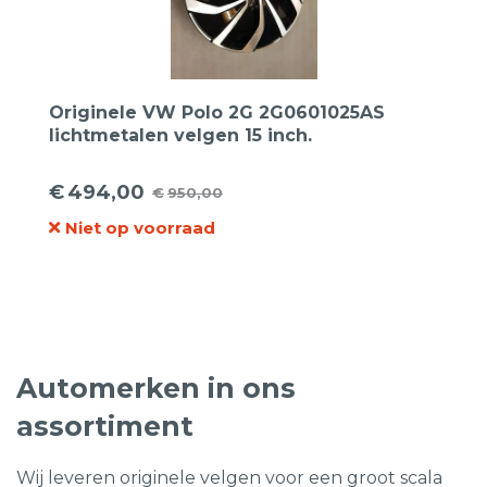
Originele VW Polo 2G 2G0601025AS
lichtmetalen velgen 15 inch.
€
494,00
€
950,00
Oorspronkelijke
Huidige
Niet op voorraad
prijs
prijs
was:
is:
€950,00.
€494,00.
Automerken in ons
assortiment
Wij leveren originele velgen voor een groot scala