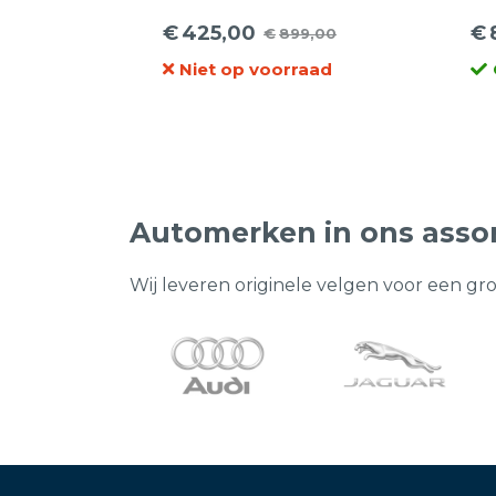
inch
€
425,00
€
€
899,00
Oorspronkelijke
Huidige
Oo
Hu
Niet op voorraad
prijs
prijs
pr
pr
was:
is:
wa
is:
€899,00.
€425,00.
€2
€8
Automerken in ons asso
Wij leveren originele velgen voor een gr