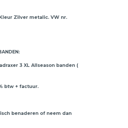
Kleur Zilver metalic. VW nr.
BANDEN:
draxer 3 XL Allseason banden (
1% btw + factuur.
onisch benaderen of neem dan