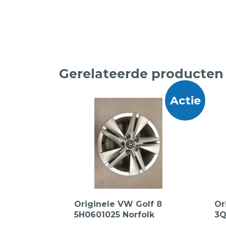
Gerelateerde producten
Actie
Originele VW Golf 8
Or
5H0601025 Norfolk
3Q
Lichtmetalen Velgen 16
ve