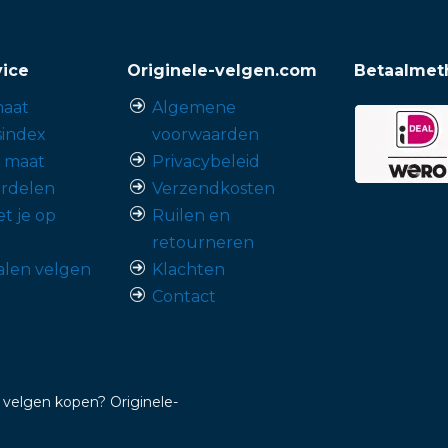
vice
Originele-velgen.com
Betaalmet
aat
Algemene
sindex
voorwaarden
p maat
Privacybeleid
rdelen
Verzendkosten
t je op
Ruilen en
retourneren
alen velgen
Klachten
Contact
 velgen kopen? Originele-