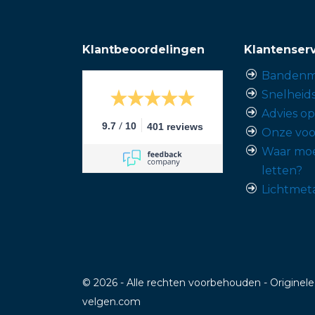
Klantbeoordelingen
Klantenser
Bandenm
Snelheid
Advies o
/
9.7
10
401 reviews
Onze voo
Waar moe
letten?
Lichtmet
© 2026 - Alle rechten voorbehouden - Originele
velgen.com