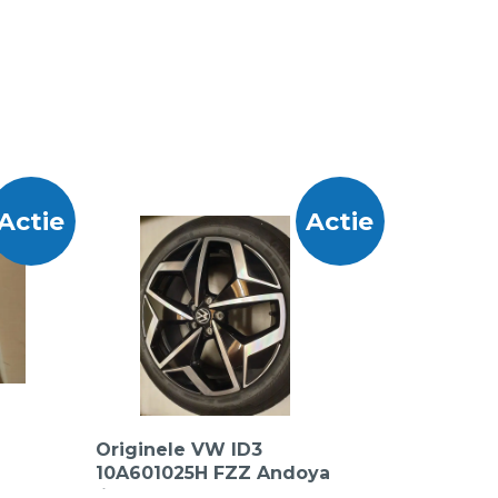
Actie
Actie
Originele VW ID3
10A601025H FZZ Andoya
en
lichtmetalen velgen