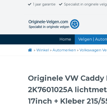
1 jaar garantie
Specialist in originele vel
Home
Velgen | Auto
»
Winkel
»
Automerken
»
Volkswagen Ve
Originele VW Caddy
2K7601025A lichtmet
17inch + Kleber 215/