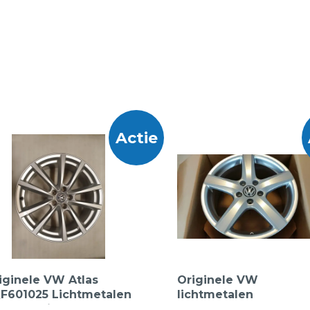
Actie
iginele VW Atlas
Originele VW
F601025 Lichtmetalen
lichtmetalen
lgen 20 inch.
3C0601025S 88Z velg