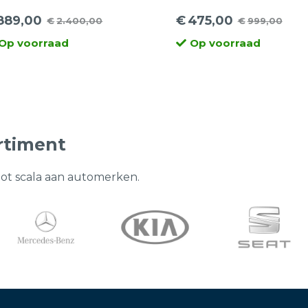
| 17 inch
889,00
€
475,00
€
2.400,00
€
999,00
rspronkelijke
idige
Oorspronkelijke
Huidige
Op voorraad
Op voorraad
ijs
ijs
prijs
prijs
s:
was:
is:
.400,00.
89,00.
€999,00.
€475,00.
rtiment
oot scala aan automerken.