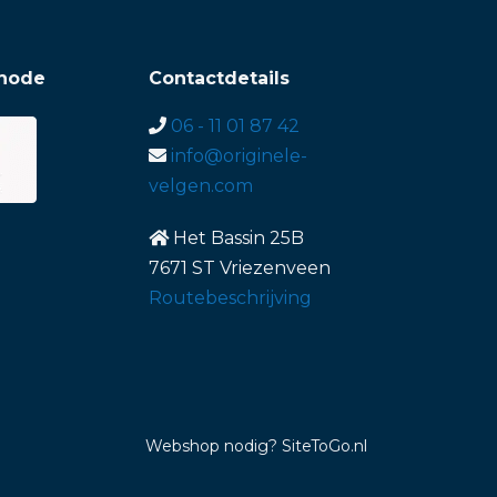
hode
Contactdetails
06 - 11 01 87 42
info@originele-
velgen.com
Het Bassin 25B
7671 ST Vriezenveen
Routebeschrijving
Webshop nodig
? SiteToGo.nl