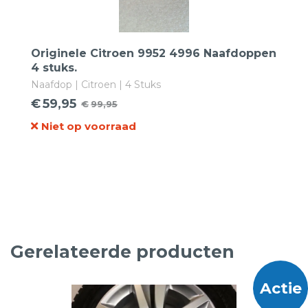
Originele Citroen 9952 4996 Naafdoppen
4 stuks.
Naafdop | Citroen | 4 Stuks
€
59,95
€
99,95
Oorspronkelijke
Huidige
Niet op voorraad
prijs
prijs
was:
is:
€99,95.
€59,95.
Gerelateerde producten
Actie