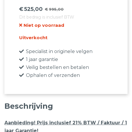
€
525,00
€
995,00
Oorspronkelijke
Huidige
Dit bedrag is inclusief BTW
prijs
prijs
Niet op voorraad
was:
is:
€995,00.
€525,00.
Uitverkocht
Specialist in originele velgen
1 jaar garantie
Veilig bestellen en betalen
Ophalen of verzenden
Beschrijving
Aanbieding! Prijs inclusief 21% BTW / Faktuur / 1
jaar Garantie!