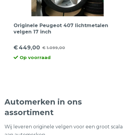
Originele Peugeot 407 lichtmetalen
velgen 17 inch
€
449,00
€
1.099,00
Oorspronkelijke
Huidige
Op voorraad
prijs
prijs
was:
is:
€1.099,00.
€449,00.
Automerken in ons
assortiment
Wij leveren originele velgen voor een groot scala
aan automerken.