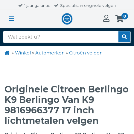
1 jaar garantie
Specialist in originele velgen
0
Zoek
naar:
»
Winkel
»
Automerken
»
Citroën velgen
Originele Citroen Berlingo
K9 Berlingo Van K9
9816966377 17 inch
lichtmetalen velgen