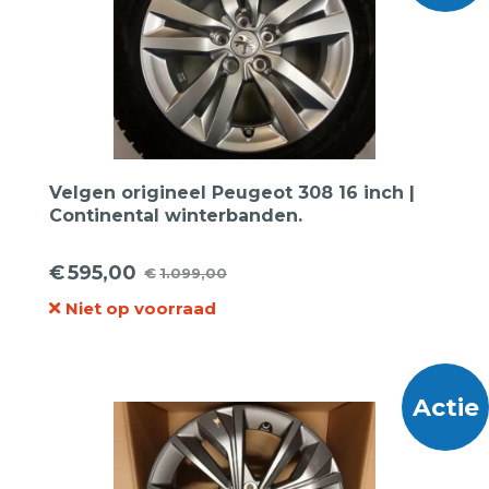
Velgen origineel Peugeot 308 16 inch |
Continental winterbanden.
€
595,00
€
1.099,00
Oorspronkelijke
Huidige
Niet op voorraad
prijs
prijs
was:
is:
€1.099,00.
€595,00.
Actie