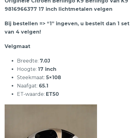
Originele Citroen Berlingo K9 Berlingo Van K9
9816966377 17 inch lichtmetalen velgen
Bij bestellen => “1” ingeven, u bestelt dan 1 set
van 4 velgen!
Velgmaat
Breedte:
7.0J
Hoogte:
17 inch
Steekmaat:
5×108
Naafgat:
65.1
ET-waarde:
ET50