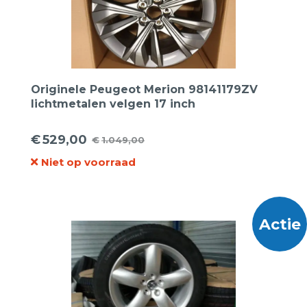
Originele Peugeot Merion 98141179ZV
lichtmetalen velgen 17 inch
€
529,00
€
1.049,00
Oorspronkelijke
Huidige
Niet op voorraad
prijs
prijs
was:
is:
€1.049,00.
€529,00.
Actie