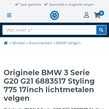
1 jaar garantie
Specialist in originele velgen
0
Zoek
naar:
»
Winkel
»
Automerken
»
BMW Velgen
Originele BMW 3 Serie
G20 G21 6883517 Styling
775 17inch lichtmetalen
velgen