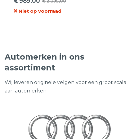
€
989,00
€
2.395,00
Oorspronkelijke
Huidige
Niet op voorraad
prijs
prijs
was:
is:
€2.395,00.
€989,00.
Automerken in ons
assortiment
Wij leveren originele velgen voor een groot scala
aan automerken.