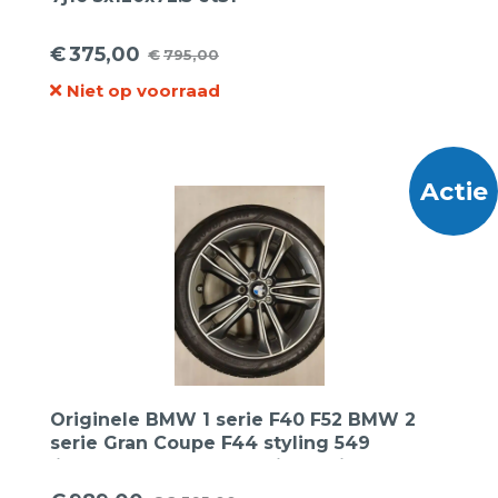
€
375,00
€
795,00
Oorspronkelijke
Huidige
Niet op voorraad
prijs
prijs
was:
is:
€795,00.
€375,00.
Actie
Originele BMW 1 serie F40 F52 BMW 2
serie Gran Coupe F44 styling 549
lichtmetalen velgen 17 inch wielset +
Goodyear zomerbanden