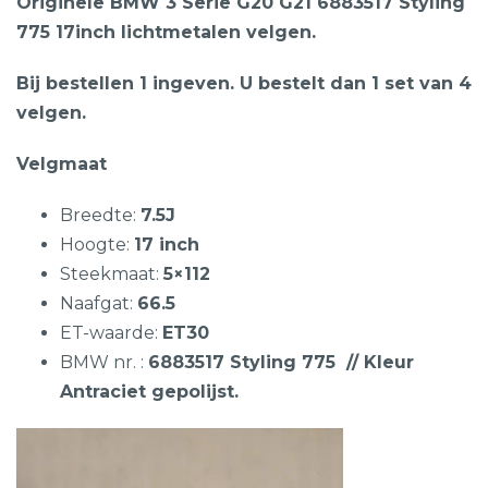
Originele BMW 3 Serie G20 G21 6883517 Styling
775 17inch lichtmetalen velgen.
Bij bestellen 1 ingeven. U bestelt dan 1 set van 4
velgen.
Velgmaat
Breedte:
7.5J
Hoogte:
17 inch
Steekmaat:
5×112
Naafgat:
66.5
ET-waarde:
ET30
BMW nr. :
6883517 Styling 775
// Kleur
Antraciet gepolijst.