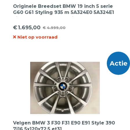
Originele Breedset BMW 19 inch 5 serie
G60 G61 Styling 935 m 5A324E0 5A324E1
Lichtmetalen velgen 19inch + Hankook
245/45 R19 275/40 R19 zomerbanden
€
1.695,00
€
4.999,00
Oorspronkelijke
Huidige
Niet op voorraad
prijs
prijs
was:
is:
€4.999,00.
€1.695,00.
Actie
Velgen BMW 3 F30 F31 E90 E91 Style 390
7j16 5x120x72.5 et31