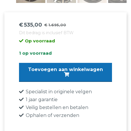
€
535,00
€
1.695,00
Oorspronkelijke
Huidige
Dit bedrag is inclusief BTW
prijs
prijs
Op voorraad
was:
is:
€1.695,00.
€535,00.
1 op voorraad
Originele
Toevoegen aan winkelwagen
BMW
3
Serie
Specialist in originele velgen
G20
1 jaar garantie
G21
Veilig bestellen en betalen
6883517
Ophalen of verzenden
Styling
775