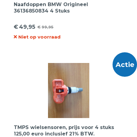
Naafdoppen BMW Origineel
36136850834 4 Stuks
€
49,95
€
99,95
Oorspronkelijke
Huidige
Niet op voorraad
prijs
prijs
was:
is:
€99,95.
€49,95.
Actie
TMPS wielsensoren, prijs voor 4 stuks
125,00 euro inclusief 21% BTW.