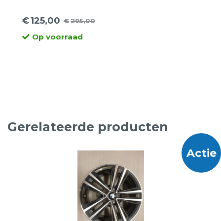
€
125,00
€
295,00
Oorspronkelijke
Huidige
Op voorraad
prijs
prijs
was:
is:
€295,00.
€125,00.
Gerelateerde producten
Actie