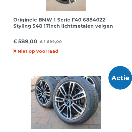
Originele BMW 1 Serie F40 6884022
Styling 548 17inch lichtmetalen velgen
€
589,00
€
1.699,00
Oorspronkelijke
Huidige
Niet op voorraad
prijs
prijs
was:
is:
€1.699,00.
€589,00.
Actie