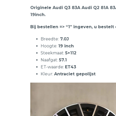
Originele Audi Q3 83A Audi Q2 81A 8
19inch.
Bij bestellen => “1” ingeven, u bestelt
Breedte:
7.0J
Hoogte:
19 inch
Steekmaat:
5×112
Naafgat:
57.1
ET-waarde:
ET43
Kleur:
Antraciet gepolijst