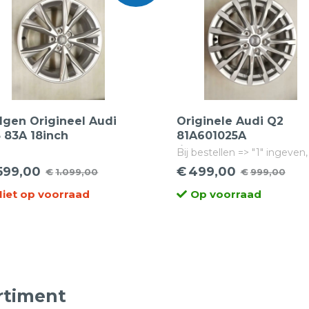
lgen Origineel Audi
Originele Audi Q2
 83A 18inch
81A601025A
chtmetaal 83A601025K
lichtmetalen velgen | 
Bij bestellen => "1" ingeven,
Line
inch
besteld dan 1 set van 4 vel
599,00
€
499,00
€
1.099,00
€
999,00
rspronkelijke
idige
Oorspronkelijke
Huidige
Niet op voorraad
Op voorraad
ijs
ijs
prijs
prijs
s:
was:
is:
.099,00.
99,00.
€999,00.
€499,00.
rtiment