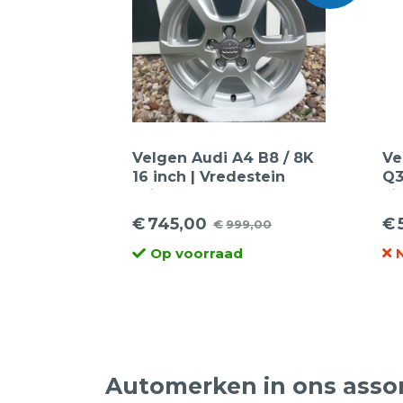
Velgen Audi A4 B8 / 8K
Ve
16 inch | Vredestein
Q3
Winterbanden
Li
S-
€
745,00
€
€
999,00
Oorspronkelijke
Huidige
Oo
Hu
Op voorraad
prijs
prijs
pr
pr
was:
is:
wa
is:
€999,00.
€745,00.
€1
€5
Automerken in ons asso