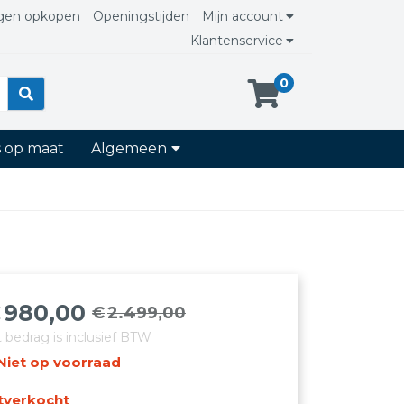
gen opkopen
Openingstijden
Mijn account
Klantenservice
0
s op maat
Algemeen
€
980,00
€
2.499,00
orspronkelijke
uidige
t bedrag is inclusief BTW
rijs
rijs
Niet op voorraad
as:
:
2.499,00.
980,00.
tverkocht