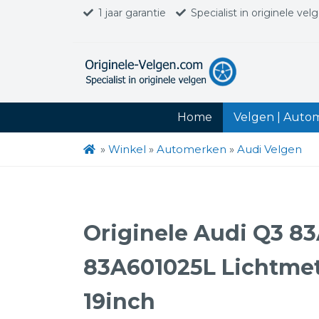
1 jaar garantie
Specialist in originele vel
Home
Velgen | Auto
»
Winkel
»
Automerken
»
Audi Velgen
Originele Audi Q3 8
83A601025L Lichtmet
19inch