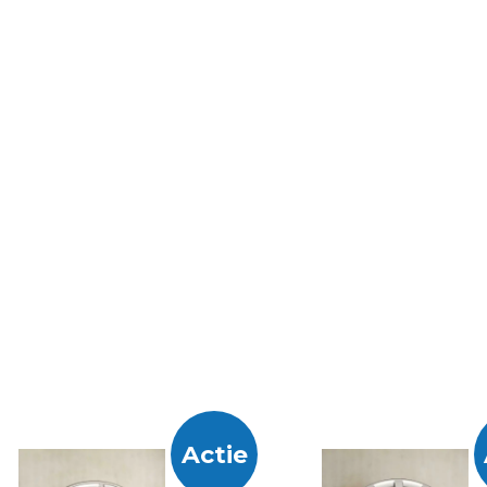
e
Actie