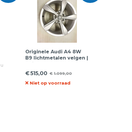
Originele Audi A4 8W
B9 lichtmetalen velgen |
17
17 inch | 8W0601025EH
 u
gen!
€
515,00
€
1.099,00
Oorspronkelijke
Huidige
Niet op voorraad
prijs
prijs
was:
is:
€1.099,00.
€515,00.