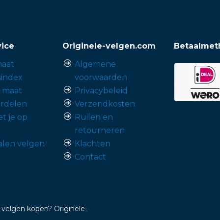
vice
Originele-velgen.com
Betaalmet
aat
Algemene
sindex
voorwaarden
p maat
Privacybeleid
rdelen
Verzendkosten
t je op
Ruilen en
retourneren
alen velgen
Klachten
Contact
 velgen kopen? Originele-