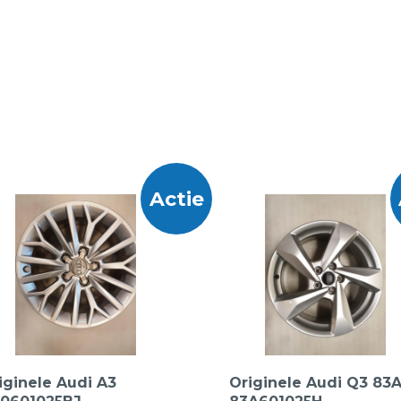
Actie
iginele Audi A3
Originele Audi Q3 83