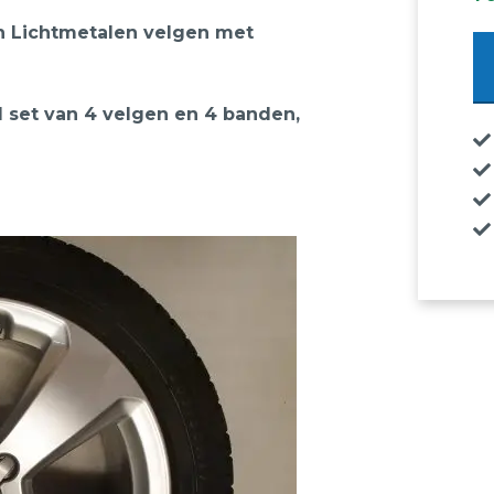
h Lichtmetalen velgen met
Or
Au
A
 1 set van 4 velgen en 4 banden,
8
17
Li
ve
m
D
Wi
aa