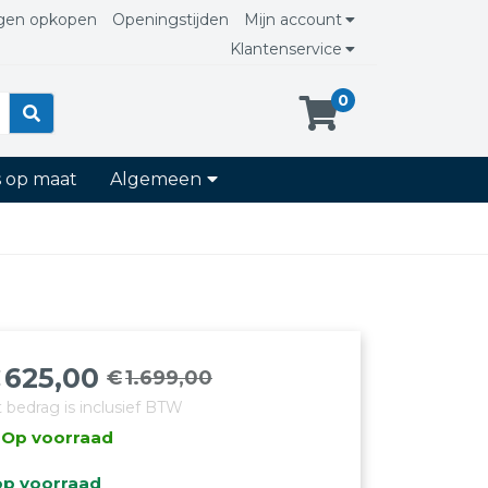
gen opkopen
Openingstijden
Mijn account
Klantenservice
0
s op maat
Algemeen
€
625,00
€
1.699,00
orspronkelijke
uidige
t bedrag is inclusief BTW
rijs
rijs
Op voorraad
as:
:
1.699,00.
625,00.
op voorraad