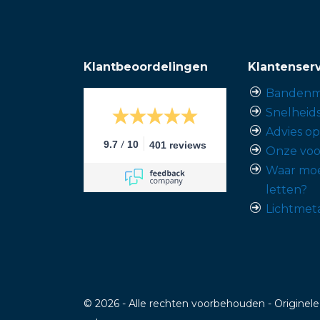
Klantbeoordelingen
Klantenser
Bandenm
Snelheid
Advies o
/
9.7
10
401 reviews
Onze voo
Waar moe
letten?
Lichtmet
© 2026 - Alle rechten voorbehouden - Originele