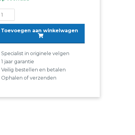
lgen
di
Toevoegen aan winkelwagen
2
inch
igineel
Specialist in originele velgen
di
1 jaar garantie
Veilig bestellen en betalen
di
Ophalen of verzenden
.
0601025A
euw
ntal