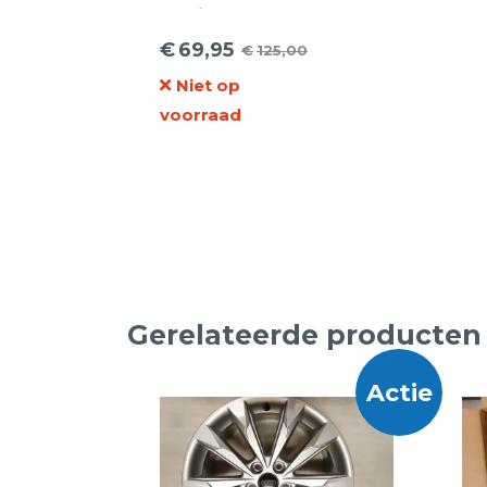
Audi A1
8X0 601
€
69,95
€
125,00
Oorspronkelijke
Huidige
165 5 Arm
| 4 Stuks
Niet op
prijs
prijs
voorraad
was:
is:
€125,00.
€69,95.
Gerelateerde producten
Actie