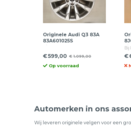
Originele Audi Q3 83A
Or
83A601025S
8J
Lichtmetalen velgen |
Li
Bij
18inch
bes
€
599,00
€
€
1.099,00
Oorspronkelijke
Huidige
Oo
Hu
Op voorraad
prijs
prijs
pr
pr
was:
is:
wa
is:
€1.099,00.
€599,00.
€1
€6
Automerken in ons asso
Wij leveren originele velgen voor een gr