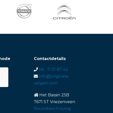
hode
Contactdetails
06 - 11 01 87 42
info@originele-
velgen.com
Het Bassin 25B
7671 ST Vriezenveen
Routebeschrijving