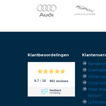
Klantbeoordelingen
Klantenser
Bandenm
Snelheid
Advies o
/
9.7
10
401 reviews
Onze voo
Waar moe
letten?
Lichtmet