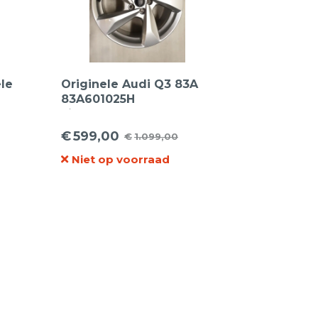
ele
Originele Audi Q3 83A
83A601025H
Lichtmetalen velgen |
18inch
€
599,00
€
1.099,00
Oorspronkelijke
Huidige
Niet op voorraad
prijs
prijs
was:
is:
€1.099,00.
€599,00.