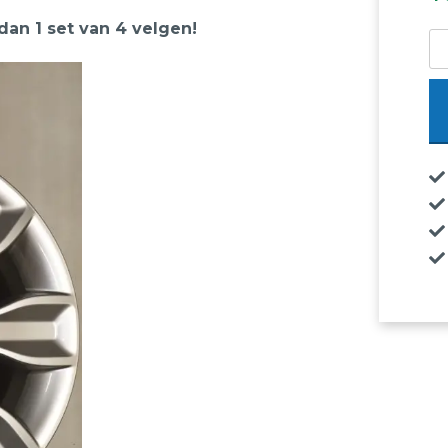
 dan 1 set van 4 velgen!
Ve
Au
A1
A
16
Or
Au
A1
Au
nr
8X
ni
aa