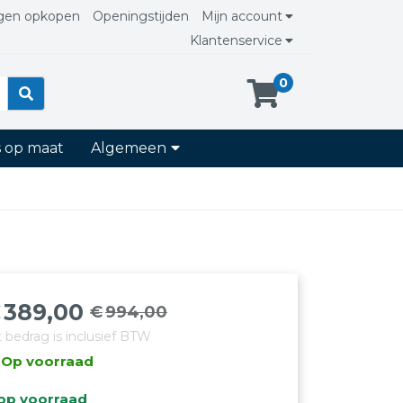
gen opkopen
Openingstijden
Mijn account
Klantenservice
0
s op maat
Algemeen
€
389,00
€
994,00
orspronkelijke
uidige
t bedrag is inclusief BTW
rijs
rijs
Op voorraad
as:
:
994,00.
389,00.
op voorraad