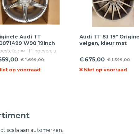
iginele Audi TT
Audi TT 8J 19″ Origin
0071499 W90 19inch
velgen, kleur mat
chtmetalen Velgen
Gunmetal met
 bestellen => “1” ingeven, u
Gepolijste rand.
telt dan 1 set van 4 velgen!
659,00
€
675,00
€
1.699,00
€
1.599,00
rspronkelijke
idige
Oorspronkelijke
Huidige
Niet op voorraad
Niet op voorraad
ijs
ijs
prijs
prijs
s:
was:
is:
.699,00.
59,00.
€1.599,00.
€675,00.
rtiment
oot scala aan automerken.