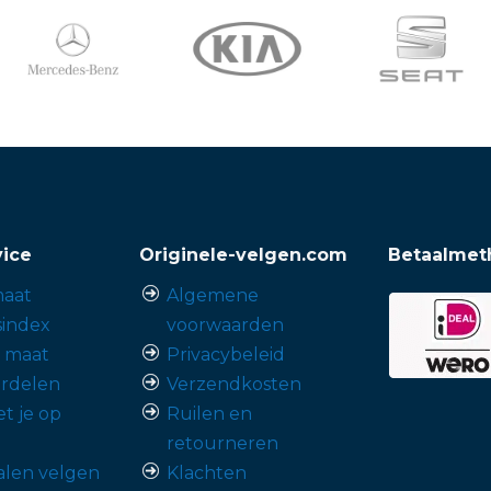
vice
Originele-velgen.com
Betaalmet
aat
Algemene
sindex
voorwaarden
p maat
Privacybeleid
rdelen
Verzendkosten
t je op
Ruilen en
retourneren
alen velgen
Klachten