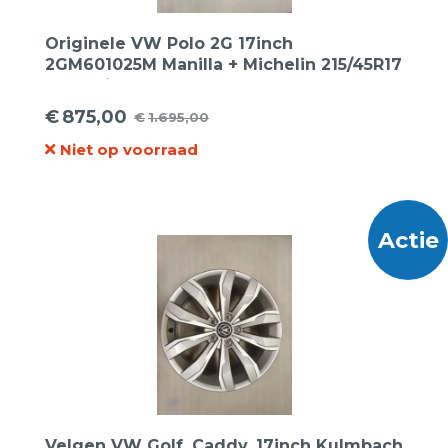
Originele VW Polo 2G 17inch
2GM601025M Manilla + Michelin 215/45R17
91W Primacy 3 XL
€
875,00
€
1.695,00
Oorspronkelijke
Huidige
Niet op voorraad
prijs
prijs
was:
is:
€1.695,00.
€875,00.
Actie
Velgen VW Golf, Caddy, 17inch Kulmbach