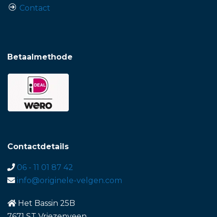
Contact
Betaalmethode
Contactdetails
06 - 11 01 87 42
info@originele-velgen.com
Het Bassin 25B
7671 ST Vriezenveen