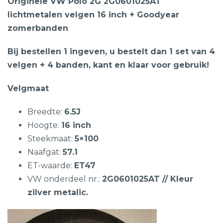
Originele VW Polo 2G 2G0601025AT
lichtmetalen velgen 16 inch + Goodyear
zomerbanden
Bij bestellen 1 ingeven, u bestelt dan 1 set van 4
velgen + 4 banden, kant en klaar voor gebruik!
Velgmaat
Breedte:
6.5J
Hoogte:
16 inch
Steekmaat:
5×100
Naafgat:
57.1
ET-waarde:
ET47
VW onderdeel nr.:
2G0601025AT // Kleur
zilver metalic.