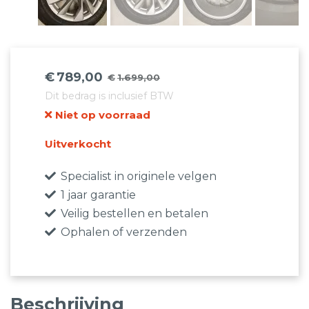
€
789,00
€
1.699,00
Oorspronkelijke
Huidige
Dit bedrag is inclusief BTW
prijs
prijs
Niet op voorraad
was:
is:
€1.699,00.
€789,00.
Uitverkocht
Specialist in originele velgen
1 jaar garantie
Veilig bestellen en betalen
Ophalen of verzenden
Beschrijving