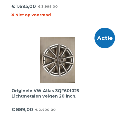
ContiSeal
€
1.695,00
€
3.999,00
Oorspronkelijke
Huidige
Niet op voorraad
prijs
prijs
was:
is:
€3.999,00.
€1.695,00.
Actie
Originele VW Atlas 3QF601025
Lichtmetalen velgen 20 inch.
€
889,00
€
2.400,00
Oorspronkelijke
Huidige