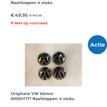
Naafdoppen 4 stuks.
€
49,95
€
89,95
Oorspronkelijke
Huidige
Niet op voorraad
prijs
prijs
was:
is:
€89,95.
€49,95.
Actie
Originele VW 66mm
5H0601171 Naafdoppen 4 stuks.