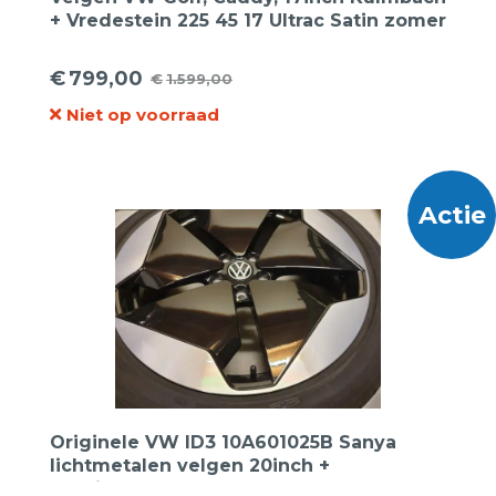
+ Vredestein 225 45 17 Ultrac Satin zomer
€
799,00
€
1.599,00
Oorspronkelijke
Huidige
Niet op voorraad
prijs
prijs
was:
is:
€1.599,00.
€799,00.
Actie
Originele VW ID3 10A601025B Sanya
lichtmetalen velgen 20inch +
Continental 215 45 20 95T Ecocontact 6