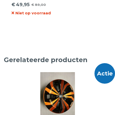
€
49,95
€
89,00
Oorspronkelijke
Huidige
Niet op voorraad
prijs
prijs
was:
is:
€89,00.
€49,95.
Gerelateerde producten
Actie