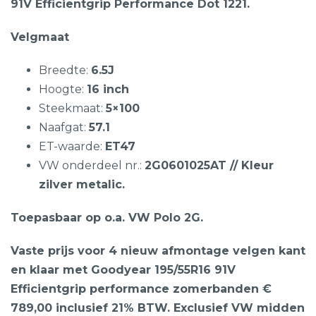
91V Efficientgrip Performance Dot 1221.
Velgmaat
Breedte:
6.5J
Hoogte:
16 inch
Steekmaat:
5×100
Naafgat:
57.1
ET-waarde:
ET47
VW onderdeel nr.:
2G0601025AT // Kleur
zilver metalic.
Toepasbaar op o.a. VW Polo 2G.
Vaste prijs voor 4 nieuw afmontage velgen kant
en klaar met Goodyear 195/55R16 91V
Efficientgrip performance zomerbanden €
789,00 inclusief 21% BTW. Exclusief VW midden