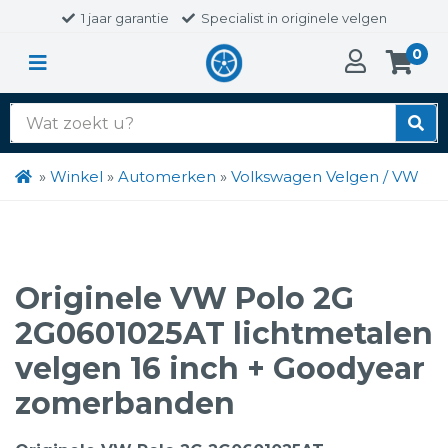
1 jaar garantie
Specialist in originele velgen
0
Zoek
naar:
»
Winkel
»
Automerken
»
Volkswagen Velgen / VW
Originele VW Polo 2G
2G0601025AT lichtmetalen
velgen 16 inch + Goodyear
zomerbanden