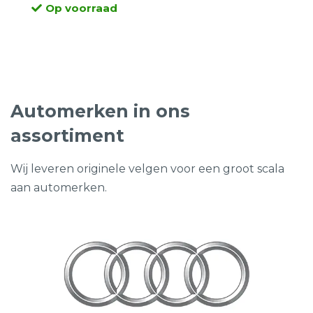
Op voorraad
prijs
prijs
was:
is:
€2.400,00.
€889,00.
Automerken in ons
assortiment
Wij leveren originele velgen voor een groot scala
aan automerken.