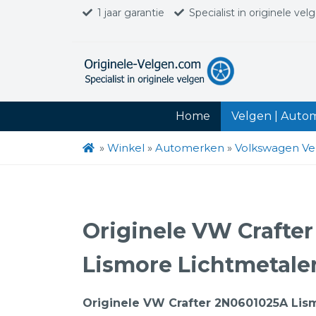
1 jaar garantie
Specialist in originele vel
Home
Velgen | Auto
»
Winkel
»
Automerken
»
Volkswagen Ve
Originele VW Crafte
Lismore Lichtmetale
Originele VW Crafter 2N0601025A Lis