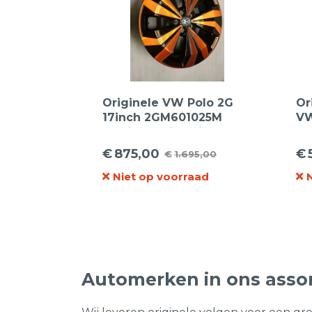
Originele VW Polo 2G
Or
17inch 2GM601025M
VW
Manilla + Michelin
Ma
215/45R17 91W Primacy 3
Li
€
875,00
€
€
1.695,00
Oorspronkelijke
Huidige
XL
Oo
Hu
Niet op voorraad
prijs
prijs
pr
pr
was:
is:
wa
is:
€1.695,00.
€875,00.
€1
€5
Automerken in ons asso