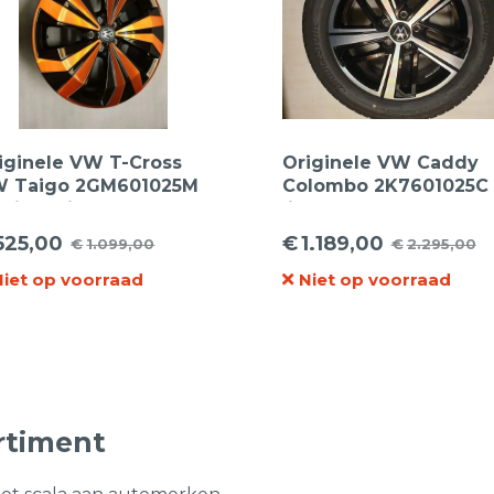
iginele VW T-Cross
Originele VW Caddy
 Taigo 2GM601025M
Colombo 2K7601025C
nilla 17inch
lichtmetalen velgen
chtmetalen Velgen
17inch + Bridgestone
525,00
€
1.189,00
€
1.099,00
€
2.295,00
rspronkelijke
idige
Oorspronkelijke
Huidige
215/55R17 98H XL Zom
Niet op voorraad
Niet op voorraad
ijs
ijs
prijs
prijs
s:
was:
is:
.099,00.
25,00.
€2.295,00.
€1.189,00.
rtiment