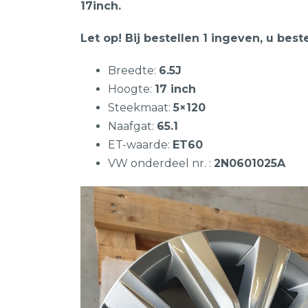
17inch.
Let op! Bij bestellen 1 ingeven, u best
Breedte:
6.5J
Hoogte:
17 inch
Steekmaat:
5×120
Naafgat:
65.1
ET-waarde:
ET60
VW onderdeel nr. :
2N0601025A