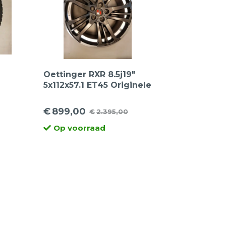
Oettinger RXR 8.5j19″
5x112x57.1 ET45 Originele
velgen, VW Passat, VW
Golf, Audi A3, Seat Leon,
€
899,00
€
2.395,00
er
Oorspronkelijke
Huidige
Skoda
Op voorraad
prijs
prijs
was:
is:
€2.395,00.
€899,00.