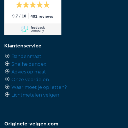
/
9.7
10
401 reviews
Klantenservice
Bandenmaat
Snelheidsindex
Advies op maat
Onze voordelen
Waar moet je op letten?
Lichtmetalen velgen
Originele-velgen.com