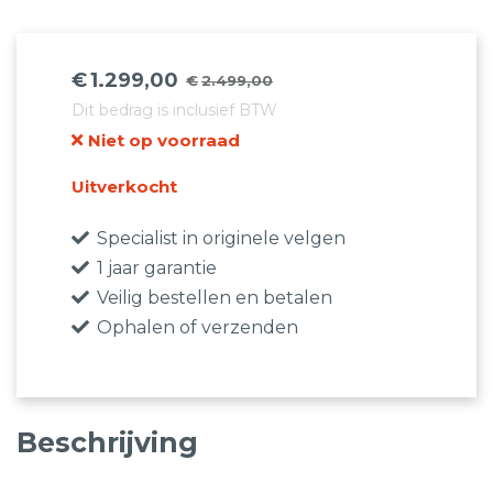
€
1.299,00
€
2.499,00
Oorspronkelijke
Huidige
Dit bedrag is inclusief BTW
prijs
prijs
Niet op voorraad
was:
is:
€2.499,00.
€1.299,00.
Uitverkocht
Specialist in originele velgen
1 jaar garantie
Veilig bestellen en betalen
Ophalen of verzenden
Beschrijving