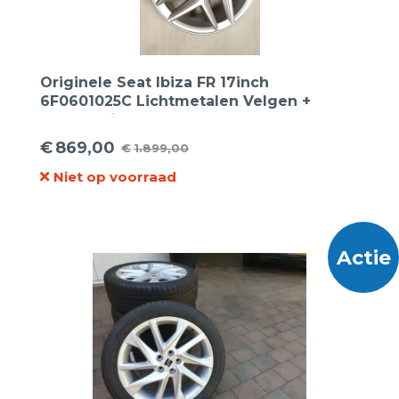
Originele Seat Ibiza FR 17inch
6F0601025C Lichtmetalen Velgen +
Vredestein 215 45 17 zomerband
€
869,00
€
1.899,00
Oorspronkelijke
Huidige
Niet op voorraad
prijs
prijs
was:
is:
€1.899,00.
€869,00.
Actie