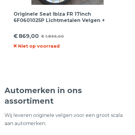
Originele Seat Ibiza FR 17inch
6F0601025P Lichtmetalen Velgen +
Nexen 215 45 17 N Blu HD Plus
zomerband
€
869,00
€
1.899,00
Oorspronkelijke
Huidige
Niet op voorraad
prijs
prijs
was:
is:
€1.899,00.
€869,00.
Automerken in ons
assortiment
Wij leveren originele velgen voor een groot scala
aan automerken.