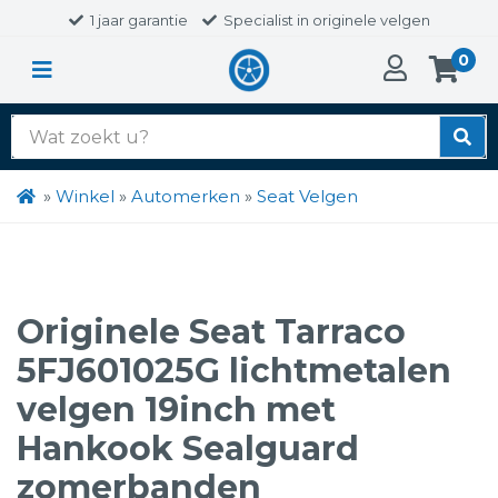
1 jaar garantie
Specialist in originele velgen
0
Zoek
naar:
»
Winkel
»
Automerken
»
Seat Velgen
Originele Seat Tarraco
5FJ601025G lichtmetalen
velgen 19inch met
Hankook Sealguard
zomerbanden