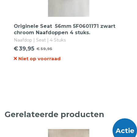
Originele Seat 56mm 5F0601171 zwart
chroom Naafdoppen 4 stuks.
Naafdop | Seat | 4 Stuks
€
39,95
€
59,95
Oorspronkelijke
Huidige
Niet op voorraad
prijs
prijs
was:
is:
€59,95.
€39,95.
Gerelateerde producten
Actie