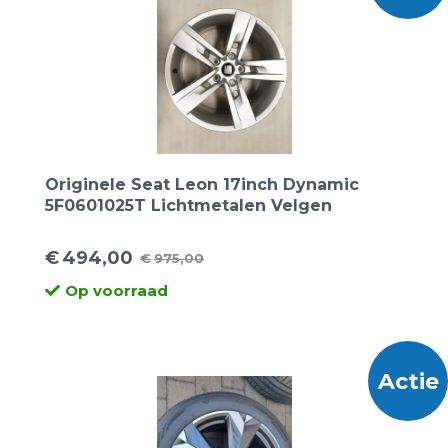
Originele Seat Leon 17inch Dynamic
5F0601025T Lichtmetalen Velgen
€
494,00
€
975,00
Oorspronkelijke
Huidige
Op voorraad
prijs
prijs
was:
is:
€975,00.
€494,00.
Actie