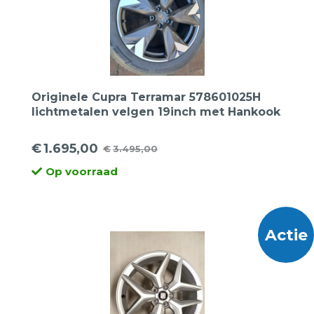
Originele Cupra Terramar 578601025H
lichtmetalen velgen 19inch met Hankook
255 45 19 100V Ventus Evo SUV
zomerbanden.
€
1.695,00
€
3.495,00
Oorspronkelijke
Huidige
Op voorraad
prijs
prijs
was:
is:
€3.495,00.
€1.695,00.
Actie