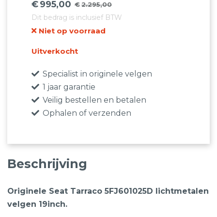
€
995,00
€
2.295,00
Oorspronkelijke
Huidige
Dit bedrag is inclusief BTW
prijs
prijs
Niet op voorraad
was:
is:
€2.295,00.
€995,00.
Uitverkocht
Specialist in originele velgen
1 jaar garantie
Veilig bestellen en betalen
Ophalen of verzenden
Beschrijving
Originele Seat Tarraco 5FJ601025D lichtmetalen
velgen 19inch.