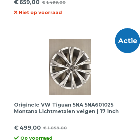
€
659,00
€
1.499,00
Oorspronkelijke
Huidige
Niet op voorraad
prijs
prijs
was:
is:
€1.499,00.
€659,00.
Actie
Originele VW Tiguan 5NA 5NA601025
Montana Lichtmetalen velgen | 17 inch
€
499,00
€
1.099,00
Oorspronkelijke
Huidige
Op voorraad