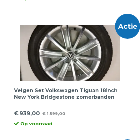
prijs
prijs
was:
is:
€1.099,00.
€499,00.
Actie
Velgen Set Volkswagen Tiguan 18inch
New York Bridgestone zomerbanden
€
939,00
€
1.599,00
Oorspronkelijke
Huidige
Op voorraad
prijs
prijs
was:
is: