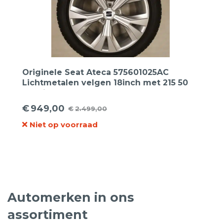
Originele Seat Ateca 575601025AC
Lichtmetalen velgen 18inch met 215 50
18 Bridgestone zomerbanden
€
949,00
€
2.499,00
Oorspronkelijke
Huidige
Niet op voorraad
prijs
prijs
was:
is:
€2.499,00.
€949,00.
Automerken in ons
assortiment