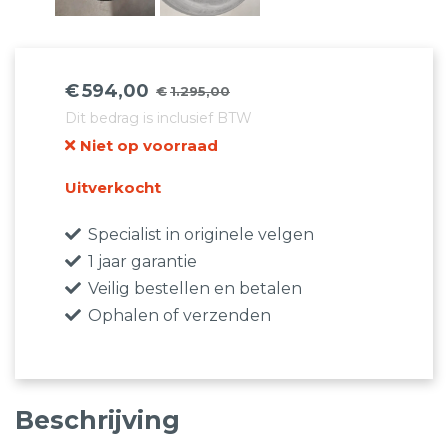
€
594,00
€
1.295,00
Oorspronkelijke
Huidige
Dit bedrag is inclusief BTW
prijs
prijs
Niet op voorraad
was:
is:
€1.295,00.
€594,00.
Uitverkocht
Specialist in originele velgen
1 jaar garantie
Veilig bestellen en betalen
Ophalen of verzenden
Beschrijving