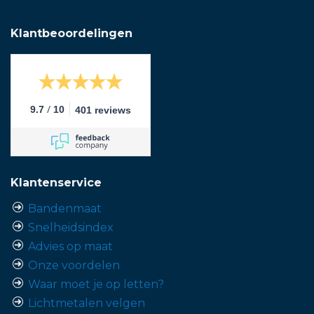
Klantbeoordelingen
/
9.7
10
401 reviews
Klantenservice
Bandenmaat
Snelheidsindex
Advies op maat
Onze voordelen
Waar moet je op letten?
Lichtmetalen velgen