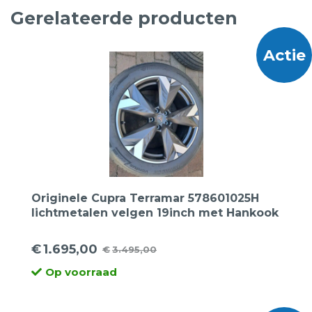
Gerelateerde producten
Actie
Originele Cupra Terramar 578601025H
lichtmetalen velgen 19inch met Hankook
255 45 19 100V Ventus Evo SUV
zomerbanden.
€
1.695,00
€
3.495,00
Oorspronkelijke
Huidige
Op voorraad
prijs
prijs
was:
is: