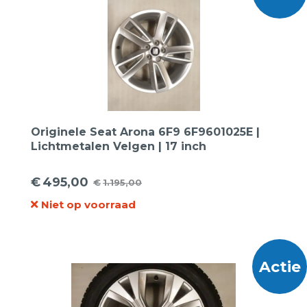
Originele Seat Arona 6F9 6F9601025E |
Lichtmetalen Velgen | 17 inch
€
495,00
€
1.195,00
Oorspronkelijke
Huidige
Niet op voorraad
prijs
prijs
was:
is:
€1.195,00.
€495,00.
Actie