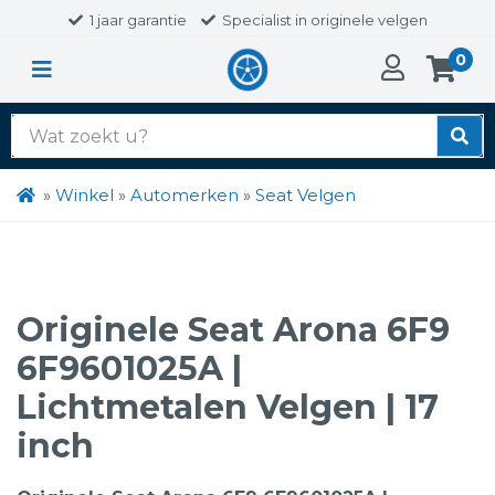
1 jaar garantie
Specialist in originele velgen
0
Zoek
naar:
»
Winkel
»
Automerken
»
Seat Velgen
Originele Seat Arona 6F9
6F9601025A |
Lichtmetalen Velgen | 17
inch