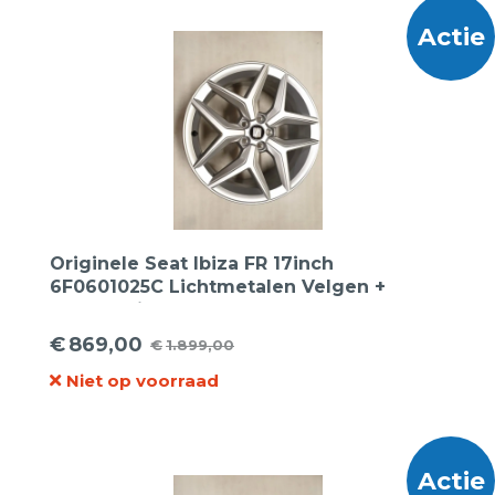
€3.495,00.
€1.695,00.
Actie
Originele Seat Ibiza FR 17inch
6F0601025C Lichtmetalen Velgen +
Vredestein 215 45 17 zomerband
€
869,00
€
1.899,00
Oorspronkelijke
Huidige
Niet op voorraad
prijs
prijs
was:
is:
€1.899,00.
€869,00.
Actie