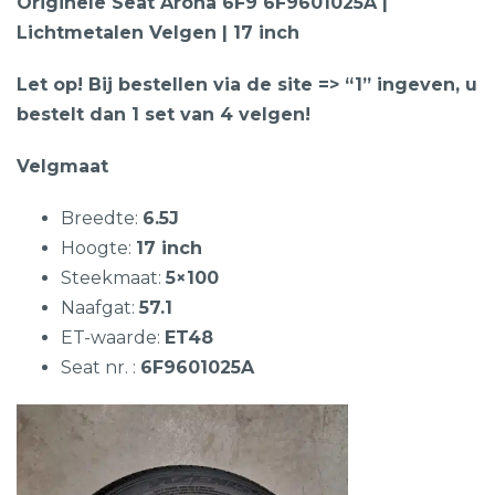
Originele Seat Arona 6F9 6F9601025A |
Lichtmetalen Velgen | 17 inch
Let op! Bij bestellen via de site => “1” ingeven, u
bestelt dan 1 set van 4 velgen!
Velgmaat
Breedte:
6.5J
Hoogte:
17 inch
Steekmaat:
5×100
Naafgat:
57.1
ET-waarde:
ET48
Seat nr. :
6F9601025A