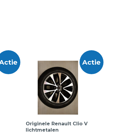
Actie
Actie
Originele Renault Clio V
lichtmetalen