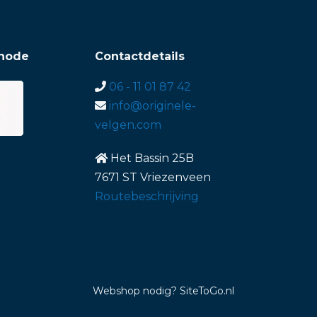
hode
Contactdetails
06 - 11 01 87 42
info@originele-
velgen.com
Het Bassin 25B
7671 ST Vriezenveen
Routebeschrijving
Webshop nodig
? SiteToGo.nl