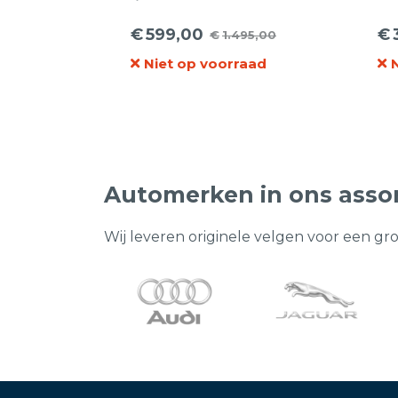
lichtmetalen
pa
9833892580 velgen
Co
€
599,00
€
€
1.495,00
Oorspronkelijke
Huidige
16inch + Michelin 195 55
Oo
Hu
Pu
16 91H E-Primacy S1 XL
Niet op voorraad
prijs
prijs
pr
pr
Zomerbanden.
was:
is:
wa
is:
€1.495,00.
€599,00.
€1
€3
Automerken in ons asso
Wij leveren originele velgen voor een gr