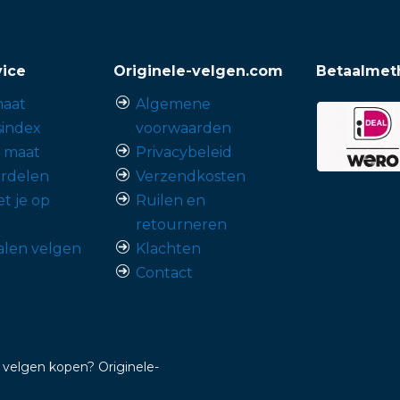
vice
Originele-velgen.com
Betaalmet
aat
Algemene
sindex
voorwaarden
p maat
Privacybeleid
rdelen
Verzendkosten
t je op
Ruilen en
retourneren
alen velgen
Klachten
Contact
 velgen kopen? Originele-