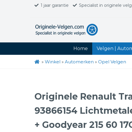
1 jaar garantie
Specialist in originele vel
Home
Velgen | Auto
»
Winkel
»
Automerken
»
Opel Velgen
Originele Renault Tra
93866154 Lichtmetale
+ Goodyear 215 60 1