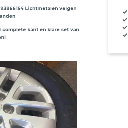
ro 93866154 Lichtmetalen velgen
banden
 1 complete kant en klare set van
en!