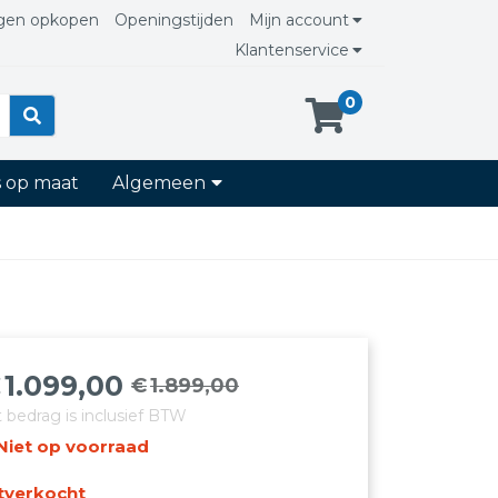
gen opkopen
Openingstijden
Mijn account
Klantenservice
0
s op maat
Algemeen
€
1.099,00
€
1.899,00
orspronkelijke
uidige
t bedrag is inclusief BTW
rijs
rijs
Niet op voorraad
as:
:
1.899,00.
1.099,00.
tverkocht