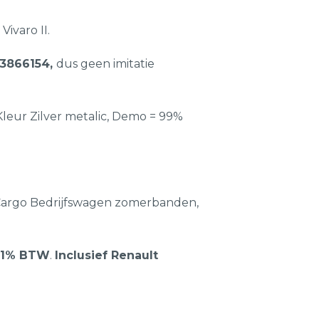
ivaro II.
3866154,
dus geen imitatie
Kleur Zilver metalic, Demo = 99%
 Cargo Bedrijfswagen zomerbanden,
 21% BTW
.
Inclusief Renault