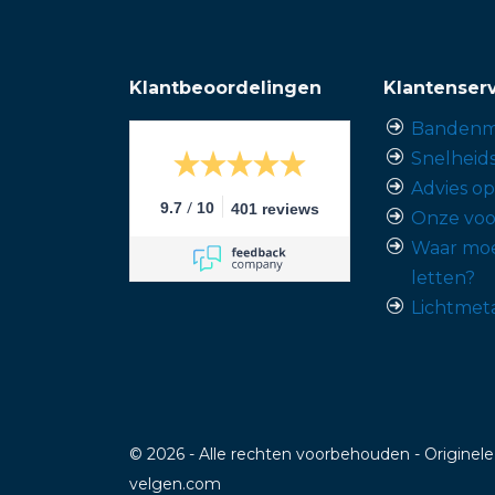
Klantbeoordelingen
Klantenser
Bandenm
Snelheid
Advies o
/
9.7
10
401 reviews
Onze voo
Waar moe
letten?
Lichtmet
© 2026 - Alle rechten voorbehouden - Originele
velgen.com