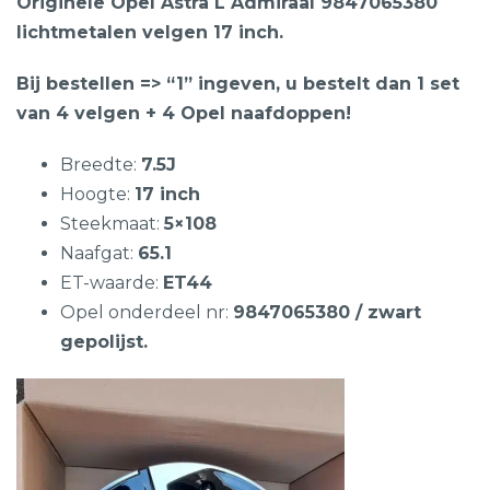
Originele Opel Astra L Admiraal 9847065380
lichtmetalen velgen 17 inch.
Bij bestellen => “1” ingeven, u bestelt dan 1 set
van 4 velgen + 4 Opel naafdoppen!
Breedte:
7.5J
Hoogte:
17 inch
Steekmaat:
5×108
Naafgat:
65.1
ET-waarde:
ET44
Opel onderdeel nr:
9847065380 / zwart
gepolijst.