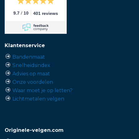
/
9.7
10
401 reviews
Klantenservice
Bandenmaat
Snelheidsindex
Advies op maat
Onze voordelen
Waar moet je op letten?
Lichtmetalen velgen
Originele-velgen.com