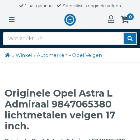
1 jaar garantie
Specialist in originele velgen
0
Zoek
naar:
»
Winkel
»
Automerken
»
Opel Velgen
Originele Opel Astra L
Admiraal 9847065380
lichtmetalen velgen 17
inch.