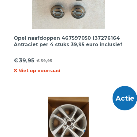
Opel naafdoppen 467597050 137276164
Antraciet per 4 stuks 39,95 euro inclusief
BTW
€
39,95
€
59,95
Oorspronkelijke
Huidige
Niet op voorraad
prijs
prijs
was:
is:
€59,95.
€39,95.
Actie