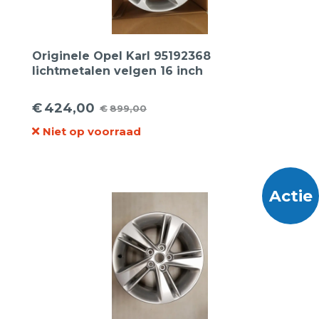
Originele Opel Karl 95192368
lichtmetalen velgen 16 inch
€
424,00
€
899,00
Oorspronkelijke
Huidige
Niet op voorraad
prijs
prijs
was:
is:
€899,00.
€424,00.
Actie