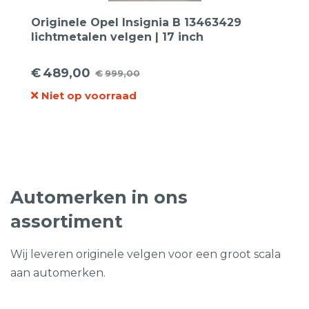
Originele Opel Insignia B 13463429
lichtmetalen velgen | 17 inch
€
489,00
€
999,00
Oorspronkelijke
Huidige
Niet op voorraad
prijs
prijs
was:
is:
€999,00.
€489,00.
Automerken in ons
assortiment
Wij leveren originele velgen voor een groot scala
aan automerken.