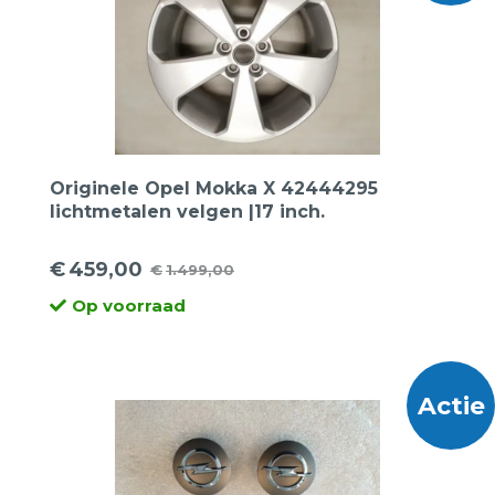
Originele Opel Mokka X 42444295
lichtmetalen velgen |17 inch.
€
459,00
€
1.499,00
Oorspronkelijke
Huidige
Op voorraad
prijs
prijs
was:
is:
€1.499,00.
€459,00.
Actie