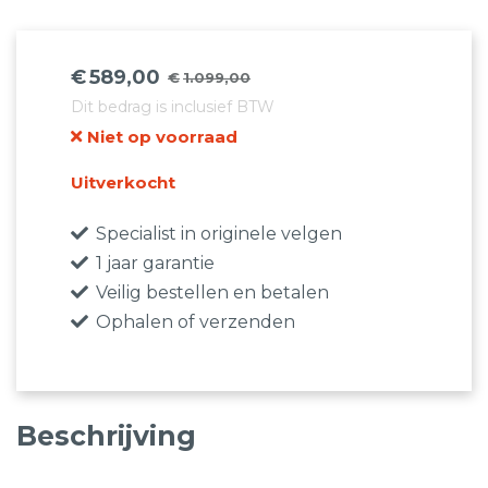
€
589,00
€
1.099,00
Oorspronkelijke
Huidige
Dit bedrag is inclusief BTW
prijs
prijs
Niet op voorraad
was:
is:
€1.099,00.
€589,00.
Uitverkocht
Specialist in originele velgen
1 jaar garantie
Veilig bestellen en betalen
Ophalen of verzenden
Beschrijving