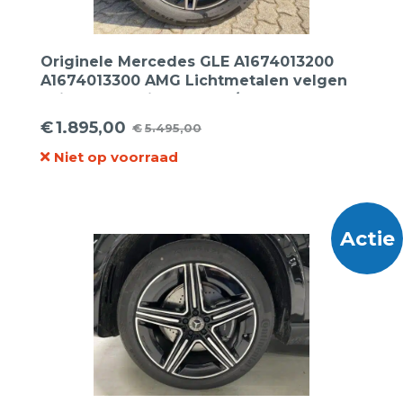
Originele Mercedes GLE A1674013200
A1674013300 AMG Lichtmetalen velgen
20inch + Continental 275/50R20 113W
Sportcontact-5 MO XL zomerbanden.
€
1.895,00
€
5.495,00
Oorspronkelijke
Huidige
Niet op voorraad
prijs
prijs
was:
is:
€5.495,00.
€1.895,00.
Actie