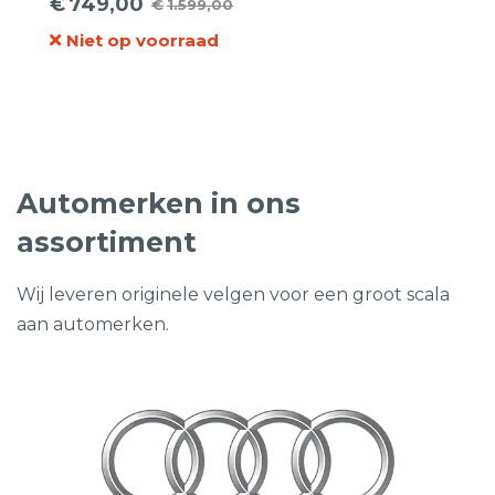
€
749,00
€
1.599,00
Oorspronkelijke
Huidige
Niet op voorraad
prijs
prijs
was:
is:
€1.599,00.
€749,00.
Automerken in ons
assortiment
Wij leveren originele velgen voor een groot scala
aan automerken.