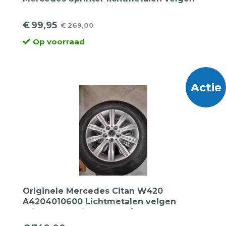
14×1.5 kogel aansluiting
€
99,95
€
269,00
Oorspronkelijke
Huidige
Op voorraad
prijs
prijs
was:
is:
€269,00.
€99,95.
Actie
Originele Mercedes Citan W420
A4204010600 Lichtmetalen velgen
16inch + Continental 205/60R16 96H Eco-
6 XL zomerbanden.