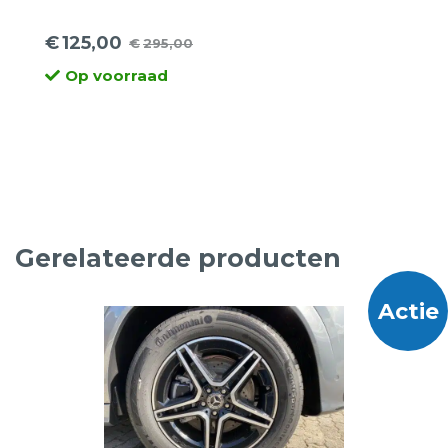
€
125,00
€
295,00
Oorspronkelijke
Huidige
Op voorraad
prijs
prijs
was:
is:
€295,00.
€125,00.
Gerelateerde producten
Actie