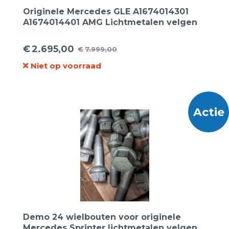
Originele Mercedes GLE A1674014301
A1674014401 AMG Lichtmetalen velgen
21inch breedset + Continental 315 40 21
en 275 45 21 Sportcontact-6 MO
€
2.695,00
€
7.999,00
Oorspronkelijke
Huidige
zomerbanden
Niet op voorraad
prijs
prijs
was:
is:
€7.999,00.
€2.695,00.
Actie
Demo 24 wielbouten voor originele
Mercedes Sprinter lichtmetalen velgen