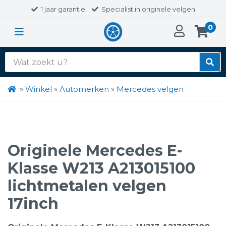
1 jaar garantie
Specialist in originele velgen
0
Zoek
naar:
»
Winkel
»
Automerken
»
Mercedes velgen
Originele Mercedes E-
Klasse W213 A213015100
lichtmetalen velgen
17inch