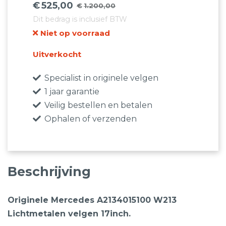
€
525,00
€
1.200,00
Oorspronkelijke
Huidige
Dit bedrag is inclusief BTW
prijs
prijs
Niet op voorraad
was:
is:
€1.200,00.
€525,00.
Uitverkocht
Specialist in originele velgen
1 jaar garantie
Veilig bestellen en betalen
Ophalen of verzenden
Beschrijving
Originele Mercedes A2134015100 W213
Lichtmetalen velgen 17inch.