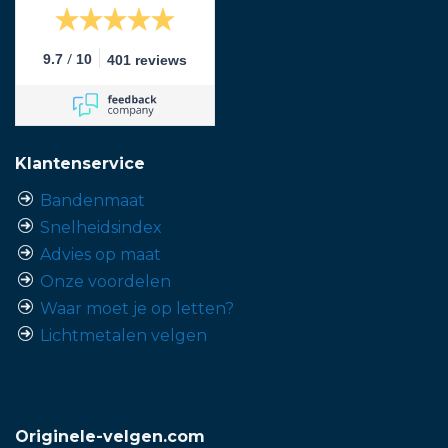
/
9.7
10
401 reviews
Klantenservice
Bandenmaat
Snelheidsindex
Advies op maat
Onze voordelen
Waar moet je op letten?
Lichtmetalen velgen
Originele-velgen.com