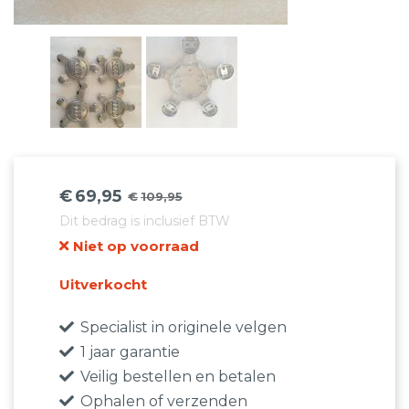
€
69,95
€
109,95
Oorspronkelijke
Huidige
Dit bedrag is inclusief BTW
prijs
prijs
Niet op voorraad
was:
is:
€109,95.
€69,95.
Uitverkocht
Specialist in originele velgen
1 jaar garantie
Veilig bestellen en betalen
Ophalen of verzenden