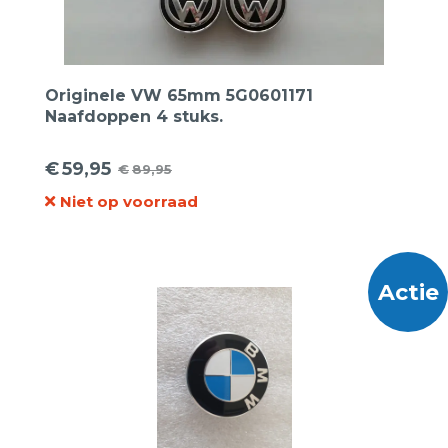
Originele VW 65mm 5G0601171
Naafdoppen 4 stuks.
€
59,95
€
89,95
Oorspronkelijke
Huidige
Niet op voorraad
prijs
prijs
was:
is:
€89,95.
€59,95.
Actie