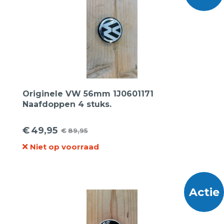
Originele VW 56mm 1J0601171
Naafdoppen 4 stuks.
€
49,95
€
89,95
Oorspronkelijke
Huidige
Niet op voorraad
prijs
prijs
was:
is:
€89,95.
€49,95.
Actie