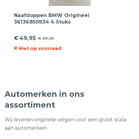
Naafdoppen BMW Origineel
36136850834 4 Stuks
€
49,95
€
99,95
Oorspronkelijke
Huidige
Niet op voorraad
prijs
prijs
was:
is:
€99,95.
€49,95.
Automerken in ons
assortiment
Wij leveren originele velgen voor een groot scala
aan automerken.