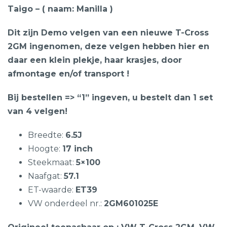
Taigo – ( naam: Manilla )
Dit zijn Demo velgen van een nieuwe T-Cross
2GM ingenomen, deze velgen hebben hier en
daar een klein plekje, haar krasjes, door
afmontage en/of transport !
Bij bestellen => “1” ingeven, u bestelt dan 1 set
van 4 velgen!
Breedte:
6.5J
Hoogte:
17 inch
Steekmaat:
5×100
Naafgat:
57.1
ET-waarde:
ET39
VW onderdeel nr.:
2GM601025E