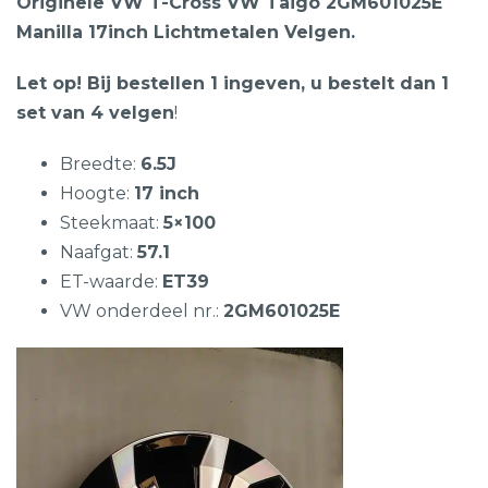
Originele VW T-Cross VW Taigo 2GM601025E
Manilla 17inch Lichtmetalen Velgen.
Let op! Bij bestellen 1 ingeven, u bestelt dan 1
set van 4 velgen
!
Breedte:
6.5J
Hoogte:
17 inch
Steekmaat:
5×100
Naafgat:
57.1
ET-waarde:
ET39
VW onderdeel nr.:
2GM601025E