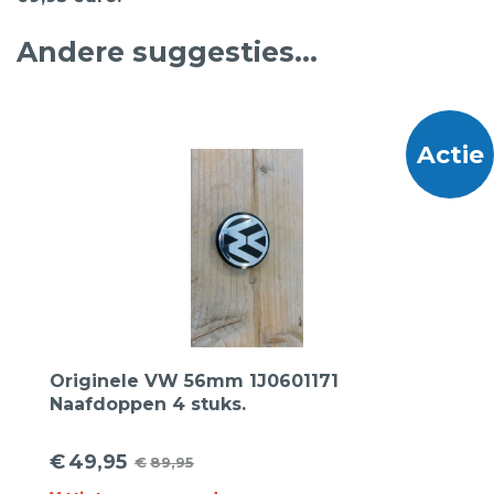
Andere suggesties…
Actie
Originele VW 56mm 1J0601171
Naafdoppen 4 stuks.
€
49,95
€
89,95
Oorspronkelijke
Huidige