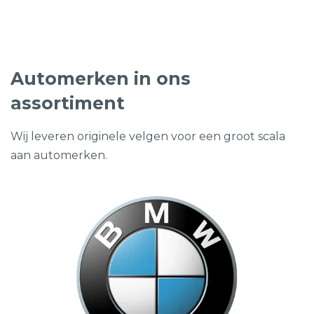
€999,00.
€389,00.
Automerken in ons
assortiment
Wij leveren originele velgen voor een groot scala
aan automerken.