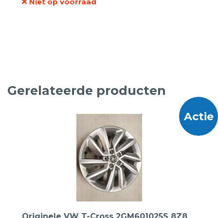
Niet op voorraad
prijs
prijs
was:
is:
€89,95.
€49,95.
Gerelateerde producten
Actie
Originele VW T-Cross 2GM601025S 8Z8