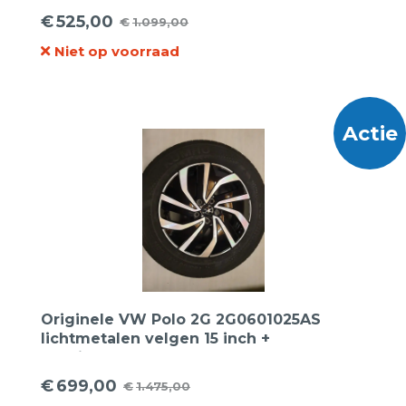
€
525,00
€
1.099,00
Oorspronkelijke
Huidige
Niet op voorraad
prijs
prijs
was:
is:
€1.099,00.
€525,00.
Actie
Originele VW Polo 2G 2G0601025AS
lichtmetalen velgen 15 inch +
Continental demo zomerbanden.
€
699,00
€
1.475,00
Oorspronkelijke
Huidige