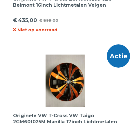
Belmont 16inch Lichtmetalen Velgen
€
435,00
€
899,00
Oorspronkelijke
Huidige
Niet op voorraad
prijs
prijs
was:
is:
€899,00.
€435,00.
Actie
Originele VW T-Cross VW Taigo
2GM601025M Manilla 17inch Lichtmetalen
Velgen