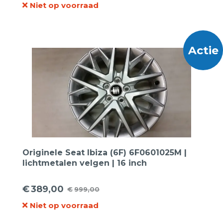
Niet op voorraad
prijs
prijs
was:
is:
€1.475,00.
€699,00.
Actie
Originele Seat Ibiza (6F) 6F0601025M |
lichtmetalen velgen | 16 inch
€
389,00
€
999,00
Oorspronkelijke
Huidige
Niet op voorraad
prijs
prijs
was:
is: