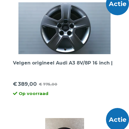
Actie
Velgen origineel Audi A3 8V/8P 16 inch |
€
389,00
€
775,00
Oorspronkelijke
Huidige
Op voorraad
prijs
prijs
was:
is:
€775,00.
€389,00.
Actie