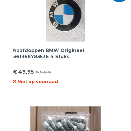
Naafdoppen BMW Origineel
361368783536 4 Stuks
€
49,95
€
99,95
Oorspronkelijke
Huidige
Niet op voorraad
prijs
prijs
was:
is:
€99,95.
€49,95.