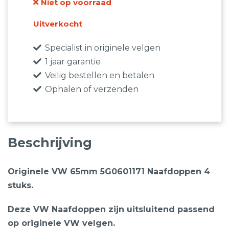
Niet op voorraad
was:
is:
€89,95.
€59,95.
Uitverkocht
Specialist in originele velgen
1 jaar garantie
Veilig bestellen en betalen
Ophalen of verzenden
Beschrijving
Originele VW 65mm 5G0601171 Naafdoppen 4
stuks.
Deze VW Naafdoppen zijn uitsluitend passend
op originele VW velgen.