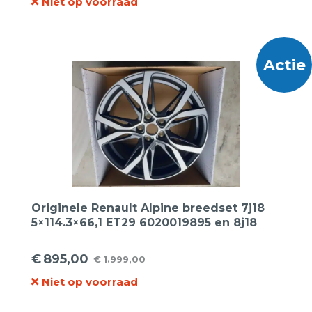
Niet op voorraad
prijs
prijs
was:
is:
€1.695,00.
€819,00.
Actie
Originele Renault Alpine breedset 7j18
5×114.3×66,1 ET29 6020019895 en 8j18
5×114.3×66,1 ET40 6020019896
Lichtmetalen velgen.
€
895,00
€
1.999,00
Oorspronkelijke
Huidige
Niet op voorraad
prijs
prijs
was:
is: