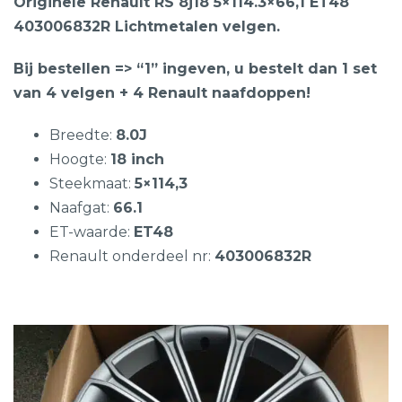
Originele Renault RS 8j18 5×114.3×66,1 ET48
403006832R Lichtmetalen velgen.
Bij bestellen => “1” ingeven, u bestelt dan 1 set
van 4 velgen + 4 Renault naafdoppen!
Breedte:
8.0J
Hoogte:
18 inch
Steekmaat:
5×114,3
Naafgat:
66.1
ET-waarde:
ET48
Renault onderdeel nr:
403006832R