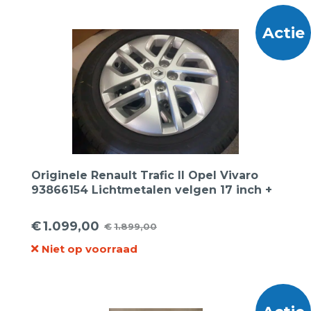
€1.999,00.
€895,00.
Actie
Originele Renault Trafic II Opel Vivaro
93866154 Lichtmetalen velgen 17 inch +
Goodyear 215 60 17C zomerbanden
€
1.099,00
€
1.899,00
Oorspronkelijke
Huidige
Niet op voorraad
prijs
prijs
was:
is:
€1.899,00.
€1.099,00.