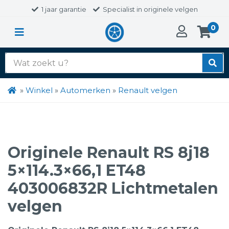
1 jaar garantie
Specialist in originele velgen
0
Zoek
naar:
»
Winkel
»
Automerken
»
Renault velgen
Originele Renault RS 8j18
5×114.3×66,1 ET48
403006832R Lichtmetalen
velgen