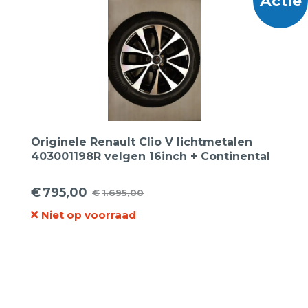
Actie
Originele Renault Clio V lichtmetalen
403001198R velgen 16inch + Continental
195 55 16 87H Ecocontact 6 demo
Zomerbanden.
€
795,00
€
1.695,00
Oorspronkelijke
Huidige
Niet op voorraad
prijs
prijs
was:
is:
€1.695,00.
€795,00.