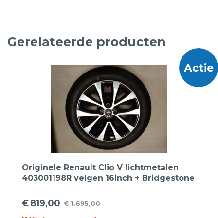
Gerelateerde producten
Actie
Originele Renault Clio V lichtmetalen
403001198R velgen 16inch + Bridgestone
195 55 16 87H T005 Zomerbanden
€
819,00
€
1.695,00
Oorspronkelijke
Huidige