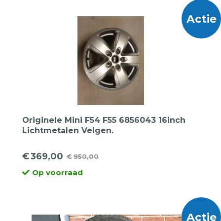
€3.595,00.
€1.795,00.
Actie
Originele Mini F54 F55 6856043 16inch
Lichtmetalen Velgen.
€
369,00
€
950,00
Oorspronkelijke
Huidige
Op voorraad
prijs
prijs
was:
is:
€950,00.
€369,00.
Actie