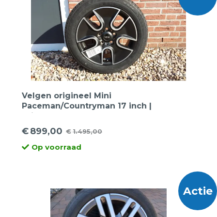
Velgen origineel Mini
Paceman/Countryman 17 inch |
Winterbanden
€
899,00
€
1.495,00
Oorspronkelijke
Huidige
Op voorraad
prijs
prijs
was:
is:
€1.495,00.
€899,00.
Actie