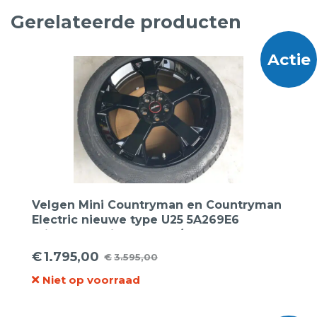
Gerelateerde producten
Actie
Velgen Mini Countryman en Countryman
Electric nieuwe type U25 5A269E6
19inch+ Continental 245/45R19 102H
TS860S XL Winter nieuw.
€
1.795,00
€
3.595,00
Oorspronkelijke
Huidige
Niet op voorraad
prijs
prijs
was:
is: