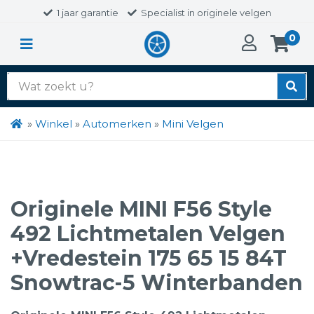
1 jaar garantie
Specialist in originele velgen
0
Zoek
naar:
»
Winkel
»
Automerken
»
Mini Velgen
Originele MINI F56 Style
492 Lichtmetalen Velgen
+Vredestein 175 65 15 84T
Snowtrac-5 Winterbanden