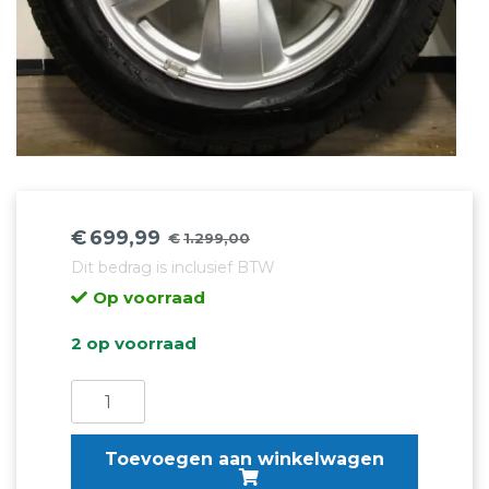
€
699,99
€
1.299,00
Oorspronkelijke
Huidige
Dit bedrag is inclusief BTW
prijs
prijs
Op voorraad
was:
is:
€1.299,00.
€699,99.
2 op voorraad
Originele
MINI
F56
Toevoegen aan winkelwagen
Style