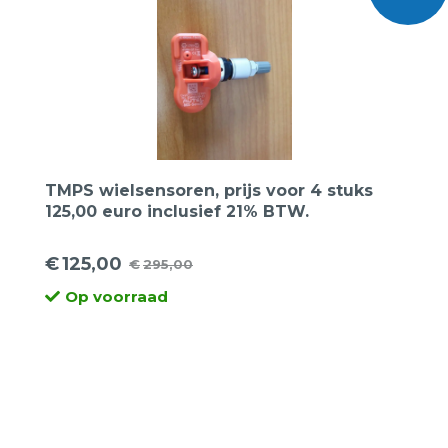
TMPS wielsensoren, prijs voor 4 stuks
125,00 euro inclusief 21% BTW.
€
125,00
€
295,00
Oorspronkelijke
Huidige
Op voorraad
prijs
prijs
was:
is:
€295,00.
€125,00.