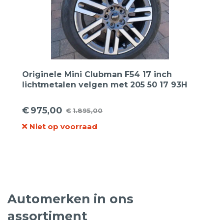
Originele Mini Clubman F54 17 inch
lichtmetalen velgen met 205 50 17 93H
Assurance zomerbanden
€
975,00
€
1.895,00
Oorspronkelijke
Huidige
Niet op voorraad
prijs
prijs
was:
is:
€1.895,00.
€975,00.
Automerken in ons
assortiment