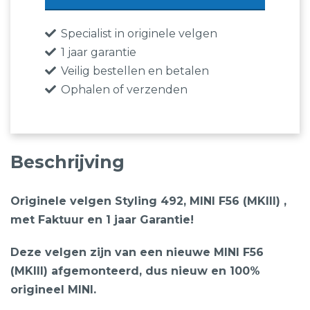
492
Lichtmetalen
Specialist in originele velgen
Velgen
1 jaar garantie
+Vredestein
Veilig bestellen en betalen
175
Ophalen of verzenden
65
15
84T
Beschrijving
Snowtrac-
5
Originele velgen Styling 492, MINI F56 (MKIII) ,
Winterbanden
met Faktuur en 1 jaar Garantie!
aantal
Deze velgen zijn van een nieuwe MINI F56
(MKIII) afgemonteerd, dus nieuw en 100%
origineel MINI.