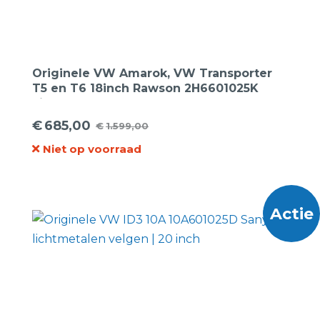
Originele VW Amarok, VW Transporter
T5 en T6 18inch Rawson 2H6601025K
Lichtmetalen Velgen
€
685,00
€
1.599,00
Oorspronkelijke
Huidige
Niet op voorraad
prijs
prijs
was:
is:
€1.599,00.
€685,00.
Actie