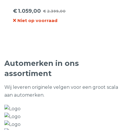
met Hankook Allseasonbanden
€
1.059,00
€
2.399,00
Oorspronkelijke
Huidige
Niet op voorraad
prijs
prijs
was:
is:
€2.399,00.
€1.059,00.
Automerken in ons
assortiment
Wij leveren originele velgen voor een groot scala
aan automerken.