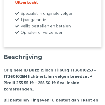
€3.599,00.
€1.595,00.
Uitverkocht
Specialist in originele velgen
1 jaar garantie
Veilig bestellen en betalen
Ophalen of verzenden
Beschrijving
Originele ID Buzz 19inch Tilburg 1T3601025J –
1T3601025H lichtmetalen velgen breedset +
Pirelli 235 55 19 – 255 50 19 Seal Inside
zomerbanden..
Bij bestellen 1 ingeven! U bestelt dan 1 kant en