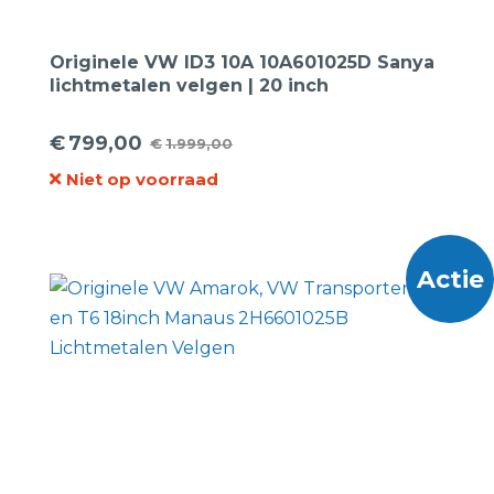
Originele VW ID3 10A 10A601025D Sanya
lichtmetalen velgen | 20 inch
€
799,00
€
1.999,00
Oorspronkelijke
Huidige
Niet op voorraad
prijs
prijs
was:
is:
€1.999,00.
€799,00.
Actie