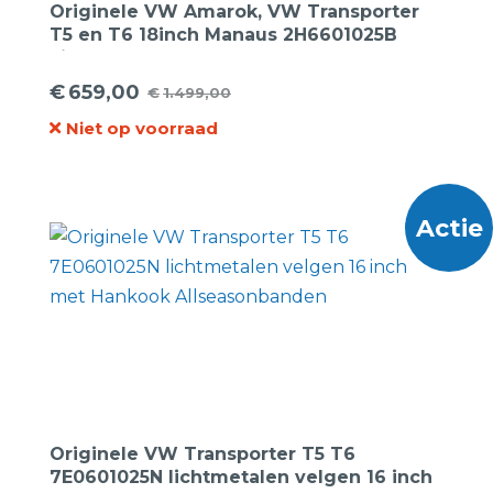
Originele VW Amarok, VW Transporter
T5 en T6 18inch Manaus 2H6601025B
Lichtmetalen Velgen
€
659,00
€
1.499,00
Oorspronkelijke
Huidige
Niet op voorraad
prijs
prijs
was:
is:
€1.499,00.
€659,00.
Actie
Originele VW Transporter T5 T6
7E0601025N lichtmetalen velgen 16 inch