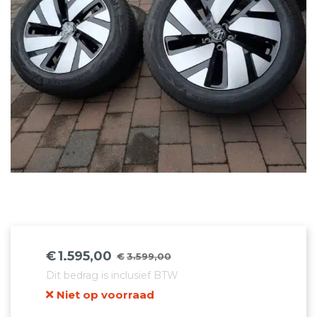
€
1.595,00
€
3.599,00
Oorspronkelijke
Huidige
Dit bedrag is inclusief BTW
prijs
prijs
Niet op voorraad
was:
is: