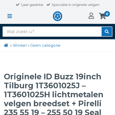
1 jaar garantie
Specialist in originele velgen
0
Zoek
naar:
»
Winkel
»
Geen categorie
Originele ID Buzz 19inch
Tilburg 1T3601025J –
1T3601025H lichtmetalen
velgen breedset + Pirelli
235 55 19 – 255 50 19 Seal