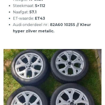
Steekmaat:
5×112
Naafgat:
57.1
ET-waarde:
ET43
Audi onderdeel nr.:
82A60 1025S // Kleur
hyper zilver metalic.