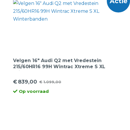
Actie
Velgen 16″ Audi Q2 met Vredestein
215/60HR16 99H Wintrac Xtreme S XL
Winterbanden
€
839,00
€
1.099,00
Oorspronkelijke
Huidige
Op voorraad
prijs
prijs
was:
is:
€1.099,00.
€839,00.