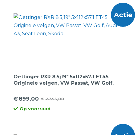
€1.499,00.
€799,00.
Actie
Oettinger RXR 8.5j19″ 5x112x57.1 ET45
Originele velgen, VW Passat, VW Golf,
Audi A3, Seat Leon, Skoda
€
899,00
€
2.395,00
Oorspronkelijke
Huidige
Op voorraad
prijs
prijs
was:
is:
€2.395,00.
€899,00.