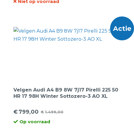
Niet op voorraad
prijs
prijs
was:
is:
€1.099,00.
€515,00.
Actie
Velgen Audi A4 B9 8W 7j17 Pirelli 225 50
HR 17 98H Winter Sottozero-3 AO XL
€
799,00
€
1.499,00
Oorspronkelijke
Huidige
Op voorraad
prijs
prijs
was:
is: