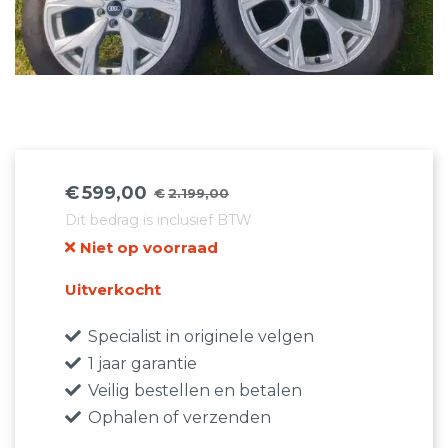
€
599,00
€
2.199,00
Oorspronkelijke
Huidige
Dit bedrag is inclusief BTW
prijs
prijs
Niet op voorraad
was:
is:
€2.199,00.
€599,00.
Uitverkocht
Specialist in originele velgen
1 jaar garantie
Veilig bestellen en betalen
Ophalen of verzenden