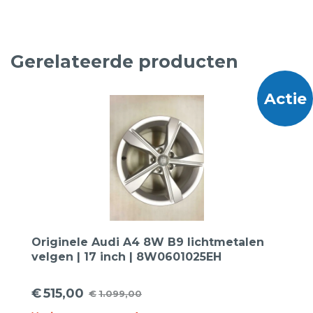
Gerelateerde producten
Actie
Originele Audi A4 8W B9 lichtmetalen
velgen | 17 inch | 8W0601025EH
€
515,00
€
1.099,00
Oorspronkelijke
Huidige