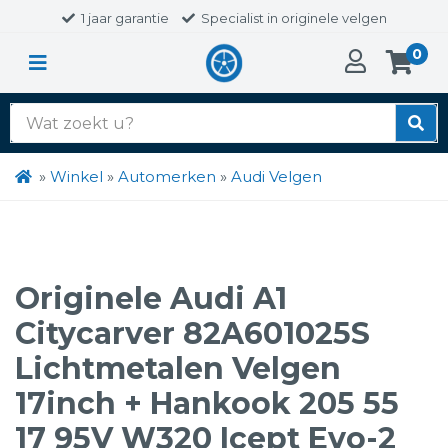
1 jaar garantie
Specialist in originele velgen
0
Zoek
naar:
»
Winkel
»
Automerken
»
Audi Velgen
Originele Audi A1
Citycarver 82A601025S
Lichtmetalen Velgen
17inch + Hankook 205 55
17 95V W320 Icept Evo-2