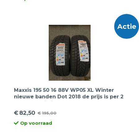
prijs
prijs
was:
is:
€395,00.
€152,50.
Actie
Maxxis 195 50 16 88V WP05 XL Winter
nieuwe banden Dot 2018 de prijs is per 2
stuks. Opruiming.
€
82,50
€
195,00
Oorspronkelijke
Huidige
Op voorraad
prijs
prijs
was:
is: