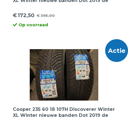
XL Winter nieuwe banden Dot 2019 de
prijs is per 2 stuks. Opruiming
€
172,50
€
395,00
Oorspronkelijke
Huidige
Op voorraad
prijs
prijs
was:
is:
€395,00.
€172,50.
Actie
Cooper 235 60 18 107H Discoverer Winter
XL Winter nieuwe banden Dot 2019 de
prijs is per 2 stuks. Opruiming