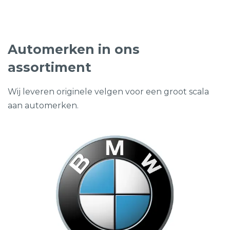
€195,00.
€82,50.
Automerken in ons
assortiment
Wij leveren originele velgen voor een groot scala
aan automerken.