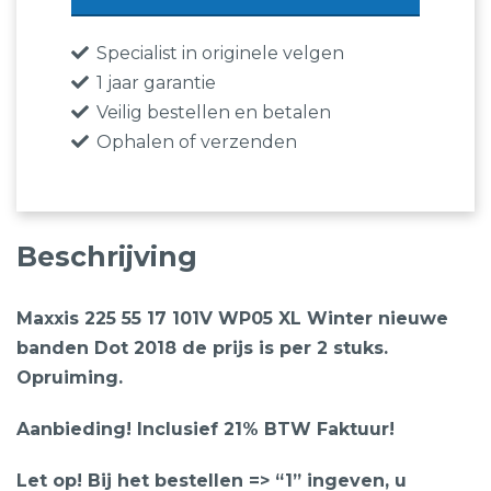
101V
WP05
Specialist in originele velgen
XL
1 jaar garantie
Winter
Veilig bestellen en betalen
nieuwe
Ophalen of verzenden
banden
Dot
2018
Beschrijving
de
prijs
Maxxis 225 55 17 101V WP05 XL Winter nieuwe
is
banden Dot 2018 de prijs is per 2 stuks.
per
Opruiming.
2
stuks.
Aanbieding! Inclusief 21% BTW Faktuur!
Opruiming.
aantal
Let op! Bij het bestellen => “1” ingeven, u