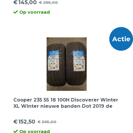
€
145,00
€
295,00
Oorspronkelijke
Huidige
Op voorraad
prijs
prijs
was:
is:
€295,00.
€145,00.
Actie
Cooper 235 55 18 100H Discoverer Winter
XL Winter nieuwe banden Dot 2019 de
prijs is per 2 stuks. Opruiming
€
152,50
€
395,00
Oorspronkelijke
Huidige
Op voorraad